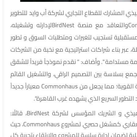
يذي المشارك للقطاع التجاري لشركة أب وايد للتطوير
العقاري، قائلًا: " إطلاق مشروع Commonhausوالتعاقد مع منصة BirdNestلإدارته وتشغيله،
ستقبلية تستجيب لتغيرات ومتطلبات السوق و تطور
ة، عبر بناء شراكات استراتيجية مع نخبة من الشركات
مستدامة ". وأضاف: " نقدم نموذجاً فريداً للشقق
يجمع بسلاسة بين التصميم الراقي، والتشغيل القائم
على أعلى معايير الضيافة، والأسس الاستثمارية القوية؛ مما يجعل من Commonhaus معياراً جديداً
التطور السريع الذي يشهده غرب القاهرة".
من جانبه، أكد مصطفى النحوي، المدير التنفيذي و الشريك المؤسس لشركة BirdNest، قائلًا:
"سعداء بالشراكة مع شركة اب وايد للتطوير العقاري كمشغل حصري لمشروع Commonhaus، حيث
لية لضمان إدارة سلسة للمشروع والارتقاء بتجربة كلٍ