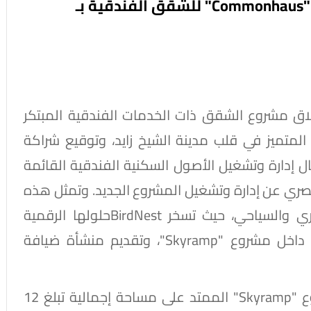
أب وايد للتطوير العقاري تطلق مشروع "Commonhaus" للشقق الفندقية بـ
لاق مشروع الشقق ذات الخدمات الفندقية المبتكر
Commonhau" داخل مشروعها "Skyramp" المتميز في قلب مدينة الشيخ زايد، وتوقيع شراكة
BirdNe، الرائدة في مجال إدارة وتشغيل الأصول السكنية الفندقية القائمة
صري عن إدارة وتشغيل المشروع الجديد. وتمثل هذه
الخطوة محطة محورية في القطاعين العقاري والسياحي، حيث تسخر BirdNestحلولها الرقمية
وخبراتها التشغيلية لإدارة 130 وحدة فندقية داخل مشروع "Skyramp"، وتقديم منشأة ضيافة
وتأتي هذه الشراكة لتترجم مستهدفات مشروع "Skyramp" الممتد على مساحة إجمالية تبلغ 12