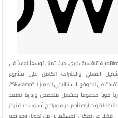
وفي المقابل، تمنح هذه الخطوة شركة BirdNestميزة تنافسية كبرى، حيث تمثل توسعاً نوعياً في
التشغيل الفعلي والإشراف الكامل على مشروع
"Commonhaus" في قلب غرب القاهرة. وبالاستفادة من الموقع الاستراتيجي المميز لـ "Skyramp"،
Comm" عرضاً استثمارياً قوياً مدعوماً بمشغل متخصص وإدارة تعتمد
تكاملة و خيارات تأجير مرنة وبرامج أسلوب حياة تركز
ين، فضلاً عن تمكين المستثمرين من تحويل وحداتهم