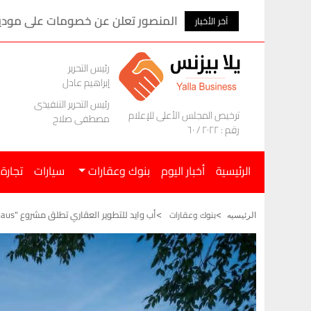
المنصور تعلن عن خصومات على موديلات ام ج
آخر الأخبار
رئيس التحرير
إبراهيم عادل
رئيس التحرير التنفيذى
ترخيص المجلس الأعلى للإعلام
مصطفى صلاح
رقم : ٢٠٢٢ / ٦٠
الرئيسية
أخبار اليوم
بنوك وعقارات
سيارات
تجارة
أب وايد للتطوير العقاري تطلق مشروع "Commonhaus" للشقق الفندقية بـ "Skyramp"
بنوك وعقارات
الرئيسيه