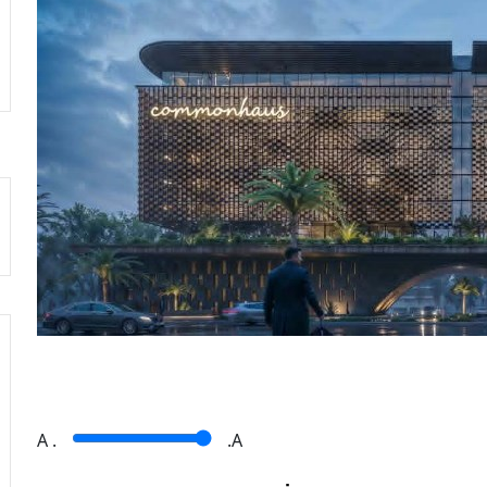
A
.
.A