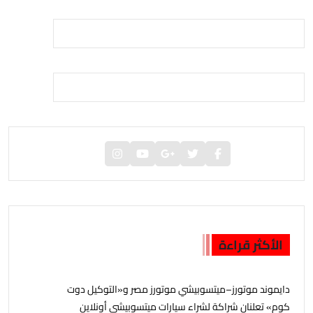
الأكثر قراءة
دايموند موتورز–ميتسوبيشي موتورز مصر و«التوكيل دوت
كوم» تعلنان شراكة لشراء سيارات ميتسوبيشي أونلاين