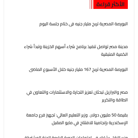
الأكثر قراءة
البورصة المصرية تربح مليار جنيه فى ختام جلسة اليوم
مدينة مصر تواصل تنفيذ برنامج شراء أسهم الخزينة وتبدأ شراء
الكمية المتبقية
البورصة المصرية تربح 167 مليار جنيه خلال الأسبوع الماضى
مصر والبرازيل تبحثان تعزيز التجارة والاستثمارات والتعاون في
الطاقة والتكرير
بقيمة 50 مليون دولار.. وزير التعليم العالي: تجهيز فرع جامعة
الإسكندرية بإنجامينا للافتتاح في مايو المقبل
وزير النقل يشارك في اجتماعات الدورة الرابعة للجنة المشتركة