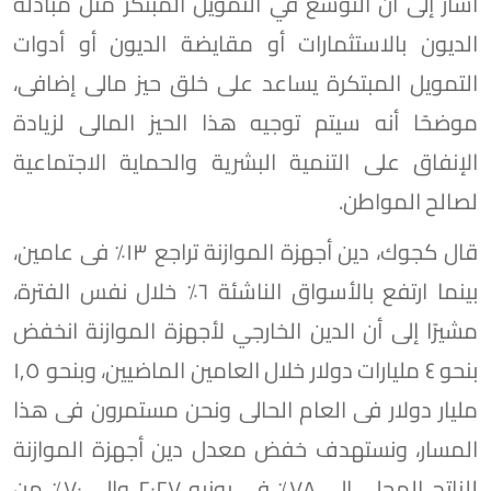
أشار إلى أن التوسع في التمويل المبتكر مثل مبادلة
الديون بالاستثمارات أو مقايضة الديون أو أدوات
التمويل المبتكرة يساعد على خلق حيز مالى إضافى،
موضحًا أنه سيتم توجيه هذا الحيز المالى لزيادة
الإنفاق على التنمية البشرية والحماية الاجتماعية
لصالح المواطن.
قال كجوك، دين أجهزة الموازنة تراجع ١٣٪؜ فى عامين،
بينما ارتفع بالأسواق الناشئة ٦٪؜ خلال نفس الفترة،
مشيرًا إلى أن الدين الخارجي لأجهزة الموازنة انخفض
بنحو ٤ مليارات دولار خلال العامين الماضيين، وبنحو ١,٥
مليار دولار فى العام الحالى ونحن مستمرون فى هذا
المسار، ونستهدف خفض معدل دين أجهزة الموازنة
للناتج المحلي إلى ٧٨٪ في يونيه ٢٠٢٧ وإلى ٧٠٪؜ من