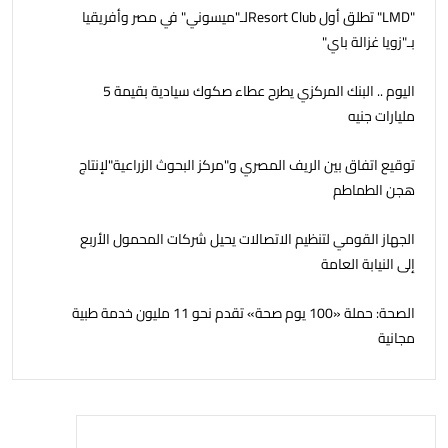
"LMD" تطلق أول Resort Clubلـ"ميسوني" في مصر وأفريقيا
بـ"زويا غزالة باي"
اليوم .. البنك المركزي يطرح عطاء صكوك سيادية بقيمة 5
مليارات جنيه
توقيع اتفاق بين الريف المصري و"مركز البحوث الزراعية"لإنتاج
هجن الطماطم
الجهاز القومي لتنظيم الاتصالات يحيل شركات المحمول الأربع
إلى النيابة العامة
الصحة: حملة «100 يوم صحة» تقدم نحو 11 مليون خدمة طبية
مجانية