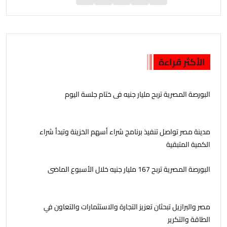
الأكثر قراءة
البورصة المصرية تربح مليار جنيه فى ختام جلسة اليوم
مدينة مصر تواصل تنفيذ برنامج شراء أسهم الخزينة وتبدأ شراء
الكمية المتبقية
البورصة المصرية تربح 167 مليار جنيه خلال الأسبوع الماضى
مصر والبرازيل تبحثان تعزيز التجارة والاستثمارات والتعاون في
الطاقة والتكرير