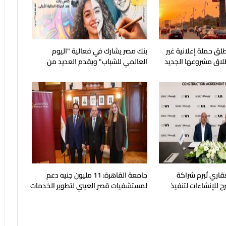
لق حملة إعلانية غير
بنك مصر يشارك في فعالية "اليوم
طلاق مشروعها الجديد
العالمي للشباب" ويقدم العديد من
العروض المجانية
قاري تُبرم شراكة
جامعة القاهرة: 11 مليون جنيه دعم
ح للإنشاءات لتنفيذ
لمستشفيات قصر العيني لتطوير الخدمات
بالساحل الشمالي
الطبية