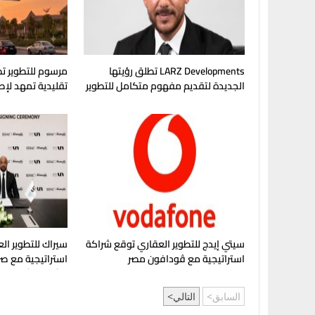
LARZ Developments تطلق رؤيتها
مرسوم للتطوير تط
الجديدة لتقديم مفهوم متكامل للتطوير
تقليدية تمهد لإ
العقاري في مصر
في غرب القاهرة
سيتي إيدج للتطوير العقاري توقع شراكة
سيراك للتطوير الع
استراتيجية مع ڤودافون مصر
استراتيجية مع صر
مشروع "شماسي" 
السابق
التالي