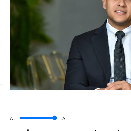
A
.
.A