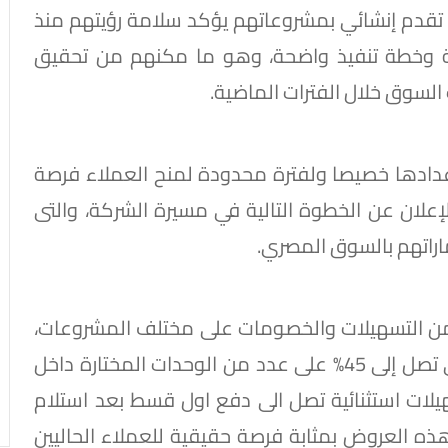
قدم إنشائي بمشروعاتهم يؤكد سلامة رؤيتهم منذ
وية وخطة تنفيذ واضحة، وهو ما مكنهم من تحقيق
السوق خلال الفترات الماضية.
إعدادها خصيصا ولفترة محدودة لمنح العملاء فرصة
الإعلان عن الخطوة التالية في مسيرة الشركة، والتى
راتهم بالسوق المصري.
 التسهيلات والخصومات على مختلف المشروعات،
وفي مقدمتها خصومات خاصة للسداد النقدي تصل إلى 45% على عدد من الوحدات المختارة داخل
ات استثنائية تصل الى دفع اول قسط بعد استلام
هذه العروض بمثابة فرصة حقيقية للعملاء الحاليين