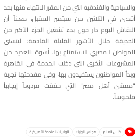
والسياحية والفندقية التي من المقرر الانتهاء منها بحد
أقصى في الثلاثين من سبتمبر المقبل، معلناً أن
النقاش اليوم دار حول بدء تشغيل الجزء الأكبر من
الحديقة خلال الأشهر القليلة القادمة؛ ليتسنى
للمواطن المصري الاستمتاع بها، أسوة بالعديد من
المشروعات الأخرى التي دخلت الخدمة في القاهرة
وبدأ المواطنون يستفيدون بها، وفي مقدمتها تجربة
"ممشى أهل مصر" التي حققت مردوداً إيجابياً
ملموساً.
كأس العالم
مجلس الوزراء
الولايات المتحدة الأمريكية