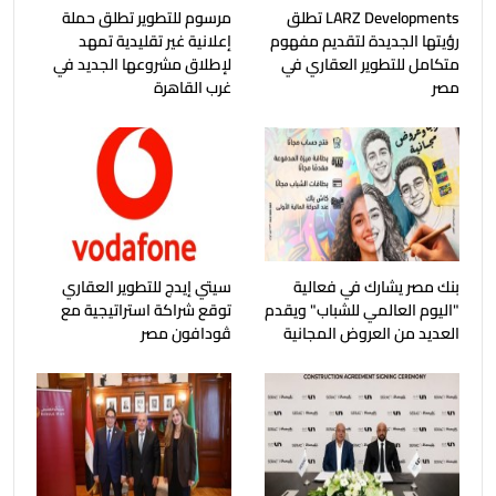
LARZ Developments تطلق
مرسوم للتطوير تطلق حملة
رؤيتها الجديدة لتقديم مفهوم
إعلانية غير تقليدية تمهد
متكامل للتطوير العقاري في
لإطلاق مشروعها الجديد في
مصر
غرب القاهرة
بنك مصر يشارك في فعالية
سيتي إيدج للتطوير العقاري
"اليوم العالمي للشباب" ويقدم
توقع شراكة استراتيجية مع
العديد من العروض المجانية
ڤودافون مصر