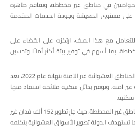
 المواطنين في مناطق غير مخططة، وتفاقم ظاهرة
كس على مستوى المعيشة وجودة الخدمات المقدمة
شاملة للتعامل مع هذا الملف، ارتكزت على القضاء على
ططة، بما أسهم في توفير بيئة أكثر أمانًا وتحسين
وأثمرت هذه الجهود عن إعلان مصر خالية من المناطق العشوائية غير الآمنة بنهاية عام 2022، بعد
 357 منطقة عشوائية غير آمنة، وتوفير بدائل سكنية ملائمة استفاد منها
وفي السياق ذاته، امتدت جهود التطوير إلى المناطق غير المخططة، حيث جارٍ تطوير 152 ألف فدان غير
 نحو 318 مليار جنيه، كما تستهدف الدولة تطوير الأسواق العشوائية بتكلفه