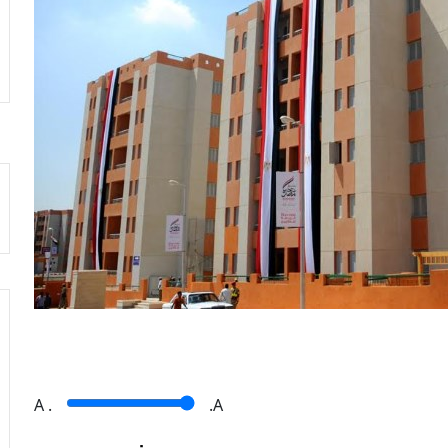
A
.
.A