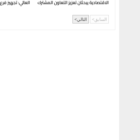
الاقتصادية يبحثان تعزيز التعاون المشترك
العالي: تجهيز فرع
لدعم جهود التنمية
بإنجامينا للافتتا
السابق
التالي