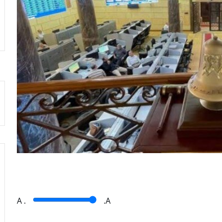
A
.
.A