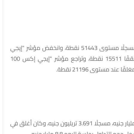
وهبط مؤشر "إيجي إكس 30"، بنسبة 0.52%، مسجلًا مستوى 51443 نقطة، وانخفض مؤشر "إيجي
إكس 70 متساوي الأوزان"، بنسبة 0.35%، محققًا 15511 نقطة، وتراجع مؤشر "إيجي إكس 100
وسجل رأس المال السوقي خسائر بقيمة 25.5 مليار جنيه، مسجلًا 3.691 تريليون جنيه، وكان أغلق في