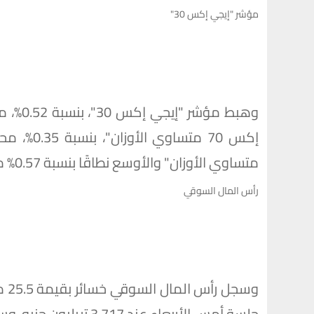
مؤشر "إيجي إكس 30"
متساوي الأوزان" والأوسع نطاقًا بنسبة 0.57% مغلقًا عند مستوى 21196 نقطة.
رأس المال السوقي
جلسة أمس الأربعاء عند 3.717 تريليون جنيه، وسجل حجم التداول بجلسة اليوم 8.8 مليار جنيه.