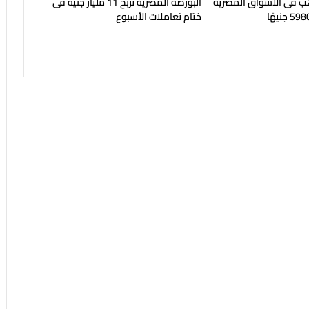
هب فى الأسواق المصرية
البورصة المصرية تربح 11 مليار جنيه فى
ختام تعاملات الأسبوع