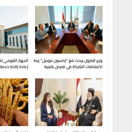
وزير البترول يبحث مع “إكسون موبيل” ربط
الجهاز القومي لت
اكتشافات الشركة في قبرص بالبنية
إعادة إتاحة خدمة
التحتية المصرية
My NTRA