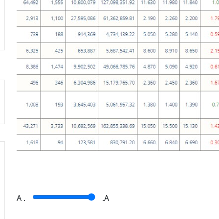
A
.
.A