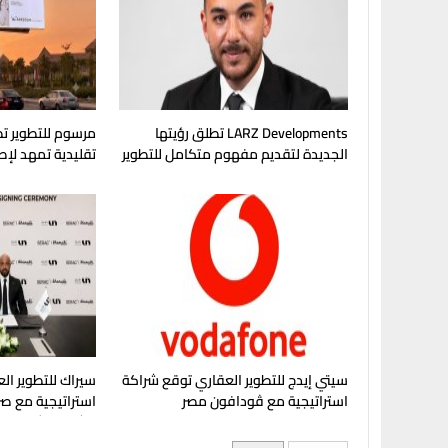
LARZ Developments تطلق رؤيتها
مرسوم للتطوير تط
الجديدة لتقديم مفهوم متكامل للتطوير
تقليدية تمهد لإ
العقاري في مصر
في غرب القاهرة
سيتي إيدج للتطوير العقاري توقع شراكة
سيراك للتطوير الع
استراتيجية مع ڤودافون مصر
استراتيجية مع صر
مشروع "شماسي" 