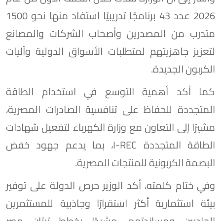
2026 عدد 43 برنامجًا تدريبيًا استفاد منها نحو 1500
متدرب من المصدرين وأصحاب الشركات والمصانع
لتعزيز جاهزيتهم لمتطلبات الأسواق الدولية وآليات
الكربون الجديدة.
كما أكد أهمية التوسع في استخدام الطاقة
المتجددة للحفاظ على تنافسية الصادرات المصرية،
مشيرًا إلى التعاون مع وزارة الكهرباء لتفعيل شهادات
الطاقة المتجددة I-REC، بما يدعم جهود خفض
البصمة الكربونية للمنتجات المصرية.
وفي ختام كلمته، أكد الوزير حرص الدولة على توفير
بيئة استثمارية أكثر استقرارًا وجاذبية للمستثمرين
الجاديين ومساندتهم، مشيدًا بخطط تيتان مصر