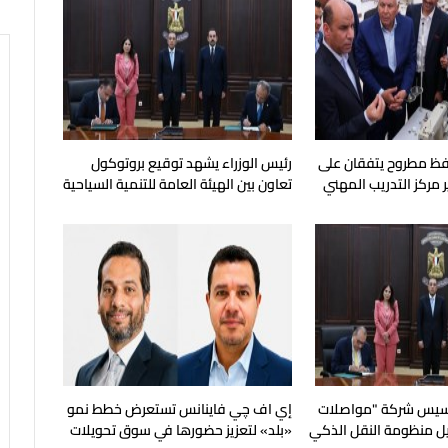
فظ مطروح يتفقان على
رئيس الوزراء يشهد توقيع بروتوكول
 مركز التدريب المهني
تعاون بين الهيئة العامة للتنمية السياحية
ماهرة
وجهاز مستقبل مصر
أسيس شركة "مواصلات
إي اف چي فاينانس تستعرض خطط نمو
ل منظومة النقل الذكي
«بلد» لتعزيز حضورها في سوق تحويلات