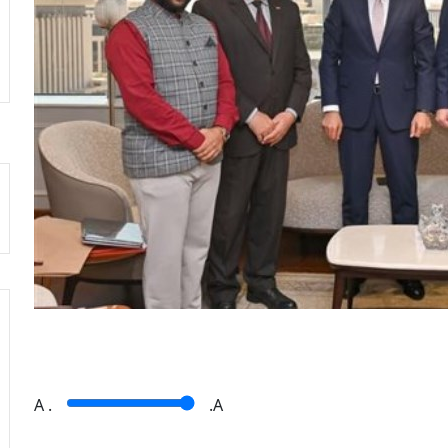
A
.
.A