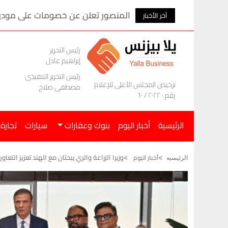
المنصور تعلن عن خصومات على موديلات ام ج
آخر الأخبار
رئيس التحرير
إبراهيم عادل
رئيس التحرير التنفيذى
ترخيص المجلس الأعلى للإعلام
مصطفى صلاح
رقم : ٢٠٢٢ / ٦٠
الرئيسية
أخبار اليوم
بنوك وعقارات
سيارات
تجارة
وزيرا الزراعة والري يبحثان مع الهند تعزيز التعا
أخبار اليوم
الرئيسيه