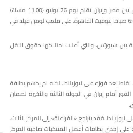
المباراة الختامية فى دور المجموعات ستكون بين مصر وإيران تقام يوم 26 يونيو (11:00 مساءً)
بتوقيت سياتل (الولايات المتحدة) 27 يونيو - 6:00 صباحًا بتوقيت القاهرة، على ملعب لومن فيلد في
 بين سبورتس، والتي أعلنت امتلاكها حقوق النقل
يتصدر منتخب مصر المجموعة السابعة برصيد 4 نقاط بعد فوزه على نيوزيلندا، لكنه لم يحسم بطاقة
 الفوز أمام إيران في الجولة الثالثة والأخيرة لضمان
 نيوزيلندا، فقد يتراجع «الفراعنة» إلى المركز الثالث،
ة على إحدى بطاقات أفضل المنتخبات صاحبة المركز