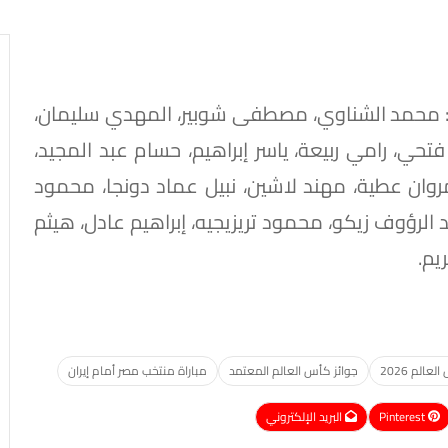
: محمد الشناوي، مصطفى شوبير، المهدي سليمان،
ي، رامي ربيعة، ياسر إبراهيم، حسام عبد المجيد،
وان عطية، مهند لاشين، نبيل عماد دونجا، محمود
الرؤوف زيكو، محمود تريزيجيه، إبراهيم عادل، هيثم
يم.
الم 2026
جوائز كأس العالم المعتمد
مباراة منتخب مصر أمام إيران
Pinterest
البريد الإلكتروني