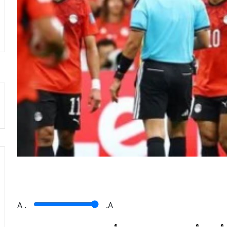
A
.
.A