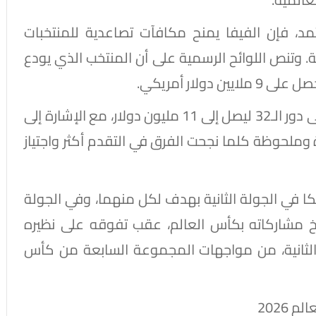
د، فإن الفيفا يمنح مكافآت تصاعدية للمنتخبات
ة. وتنص اللوائح الرسمية على أن المنتخب الذي يودع
لار أمريكي.
فيما يرتفع المبلغ المخصص للفريق المتأهل إلى دور الـ32 ليصل إلى 11 مليون دولار، مع الإشارة إلى
وملحوظة كلما نجحت الفرق في التقدم أكثر واجتياز
ا في الجولة الثانية بهدف لكل منهما، وفي الجولة
يخ مشاركاته بكأس العالم، عقب تفوقه على نظيره
نافسات الجولة الثانية، من مواجهات المجموعة السابعة من كأس
2026