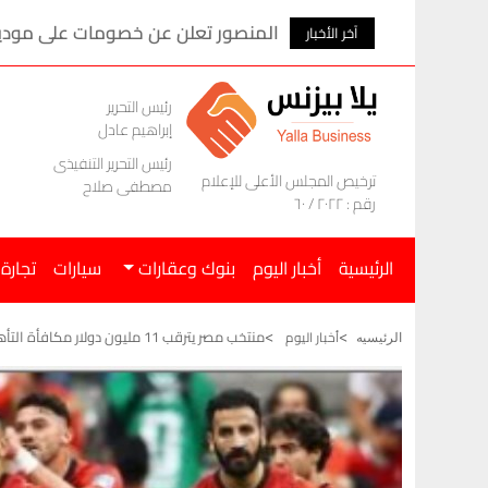
المنصور تعلن عن خصومات على موديلات ام ج
آخر الأخبار
رئيس التحرير
إبراهيم عادل
رئيس التحرير التنفيذى
ترخيص المجلس الأعلى للإعلام
مصطفى صلاح
رقم : ٢٠٢٢ / ٦٠
الرئيسية
أخبار اليوم
بنوك وعقارات
سيارات
تجارة
منتخب مصر يترقب 11 مليون دولار مكافأة التأهل لدور الـ32 بكأس العالم
أخبار اليوم
الرئيسيه