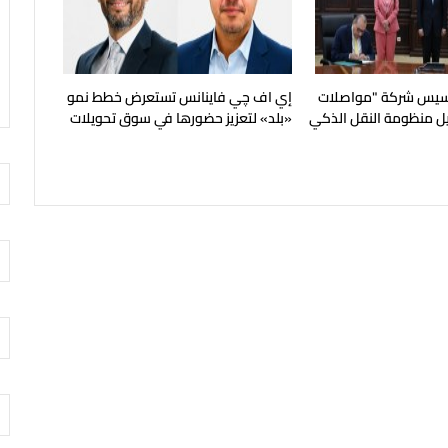
أسيس شركة "مواصلات
إي اف چي فاينانس تستعرض خطط نمو
ل منظومة النقل الذكي
«بلد» لتعزيز حضورها في سوق تحويلات
الجديدة
المصريين بالخارج