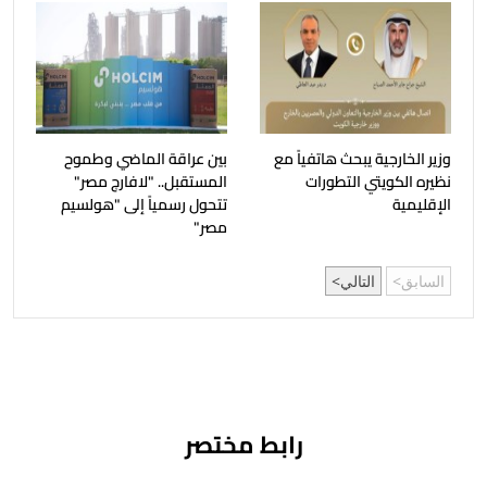
وزير الخارجية يبحث هاتفياً مع
بين عراقة الماضي وطموح
نظيره الكويتي التطورات
المستقبل.. "لافارچ مصر"
الإقليمية
تتحول رسمياً إلى "هولسيم
مصر"
السابق
التالي
رابط مختصر