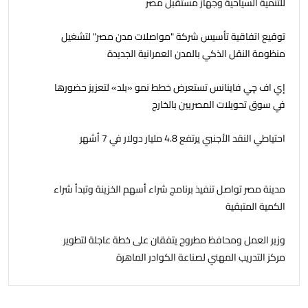
للتنمية السياحية وجهاز مستقبل مصر
توقيع اتفاقية تأسيس شركة "مواصلات مدن مصر" لتشغيل
منظومة النقل الذكي بالمدن العمرانية الجديدة
إي اف چي فاينانس تستعرض خطط نمو «بلد» لتعزيز حضورها
في سوق تحويلات المصريين بالخارج
احتياطي النقد الأجنبي يرتفع 4.8 مليار دولار في 7 أشهر
مدينة مصر تواصل تنفيذ برنامج شراء أسهم الخزينة وتبدأ شراء
الكمية المتبقية
وزير العمل ومحافظ مطروح يتفقان على خطة عاجلة لتطوير
مركز التدريب المهني لصناعة الكوادر الماهرة