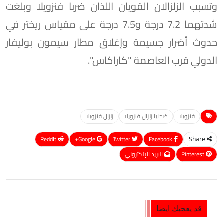
وتسبب الزلزالان القويان اللذان ضربا فنزويلا وبلغت
شدتهما 7.2 درجة و7.5 درجة على مقياس ريختر في
حدوث أضرار جسيمة وإغلاق مطار سيمون بوليفار
الدولي قرب العاصمة "كاراكاس".
فنزويلا
ضحايا زلزال فنزويلا
زلزال فنزويلا
ReddIt
Google+
Twitter
Facebook
Share
Pinterest
البريد الإلكتروني
قد يعجبك ايضا