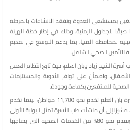
شغيل بمستشفى العدوة وتفقد الانشاءات بالمرحلة
 طبقًا للجداول الزمنية، وذلك في إطار خطة الهيئة
لية بمحافظة المنيا، بما يدعم التوسع في تقديم
 التأمين الصحي الشامل.
سرة الشيخ زياد وبان العلم، حيث تابع انتظام العمل
لأطفال، واطمأن على توافر الأدوية والمستلزمات
 الصحية للمنتفعين بكفاءة وجودة.
وأشار الدكتور أحمد السبكي أن وحدة طب أسرة بان العلم تخدم نحو 11,700 مواطن، بينما تخدم
 زياد نحو 30 ألف مواطن، مشيرًا إلى أن منشآت طب الأسرة تمثل البوابة الأولى
للمنتفع بمنظومة التأمين الصحي الشامل، وتقدم نحو 80% من الخدمات الصحية التي يحتاجها