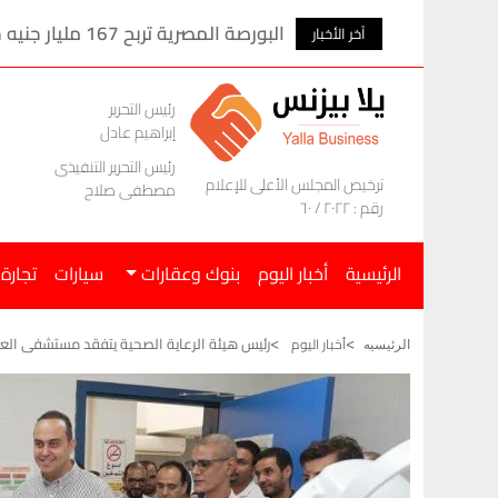
اله إلى طرابزون
البورصة المصرية تربح 167 مليار جنيه خلال الأسبوع الماضى
آخر الأخبار
رئيس التحرير
إبراهيم عادل
رئيس التحرير التنفيذى
ترخيص المجلس الأعلى للإعلام
مصطفى صلاح
رقم : ٢٠٢٢ / ٦٠
الرئيسية
أخبار اليوم
بنوك وعقارات
سيارات
تجارة
رئيس هيئة الرعاية الصحية يتفقد مستشفى العدو
أخبار اليوم
الرئيسيه