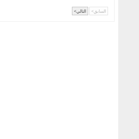
من مشروع "علم الروم"
جنيه
السابق
التالي