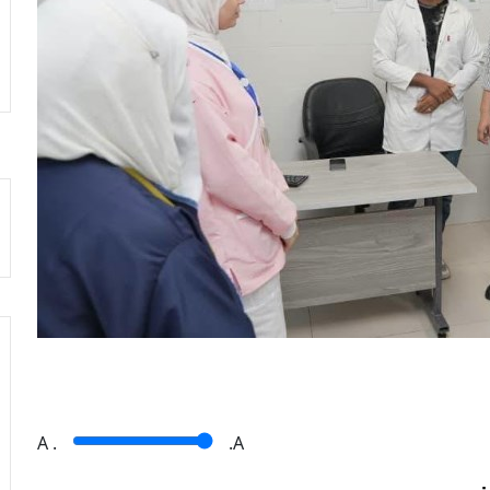
A
.
.A