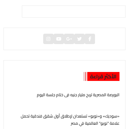
الأكثر قراءة
البورصة المصرية تربح مليار جنيه فى ختام جلسة اليوم
«سوديك» و«نوبو» تستعدان لإطلاق أول شقق فندقية تحمل
علامة "نوبو" العالمية في مصر