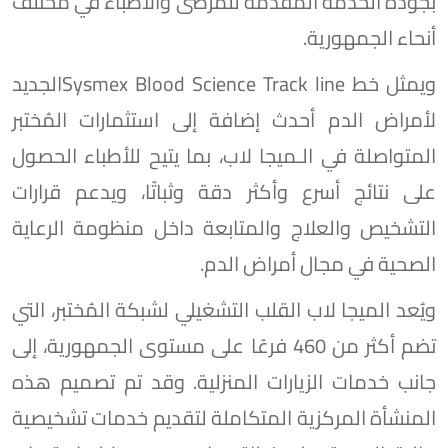
بجودة الخدمة المقدمة للمرضى والأطباء في مختلف
أنحاء الجمهورية.
ويمثل خط Sysmex Blood Science Track lineالجديد
لأمراض الدم أحدث إضافة إلى استثمارات المُختبر
المتواصلة في الـميجا لاب، بما يتيح للأطباء الحصول
على نتائج أسرع وأكثر دقة وثباتًا، ويدعم قرارات
التشخيص والعلاج والمتابعة داخل منظومة الرعاية
الصحية في مجال أمراض الدم.
ويُعد الميجا لاب القلب التشغيلي لشبكة المُختبر، التي
تضم أكثر من 460 فرعًا على مستوى الجمهورية، إلى
جانب خدمات الزيارات المنزلية. وقد تم تصميم هذه
المنشأة المركزية المتكاملة لتقديم خدمات تشخيصية