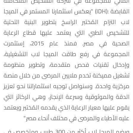
المالي للمجموعة في شركة التشخيص المتكاملة
القابضة :(IDH) "يعكس استثمارنا المستمر في الميجا
لاب التزام المُختبر الراسخ بتطوير البنية التحتية
للتشخيص الطبي التي يعتمد عليها قطاع الرعاية
الصحية في مصر. فمنذ عام 2015، إستثمرت
المجموعة في رفع طاقت الميجا لاب التشغيلية،
وإدخال تقنيات فحص متقدمة، وتطوير منظومة
تشغيل مميكنة تخدم ملايين المرضى من خلال منصة
مركزية واحدة. وسنواصل توجيه استثماراتنا نحو تعزيز
الدقة والموثوقية وسرعة الإنجاز، وهي الركائز التي
يقوم عليها معيار الرعاية الذي يقدمه المُختبر ويعتمد
عليه الأطباء والمرضى في مختلف أنحاء مصر."
ويضم الميجا لاب أكثر من 300 طبيب ومتخصص في