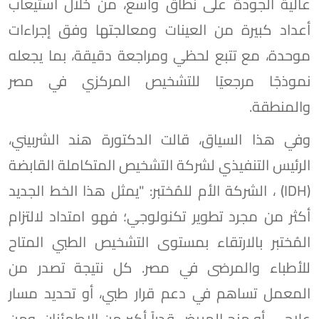
عالية الجودة على نطاق واسع، من خلال استيعاب
أعداد كبيرة من العينات ومعالجتها وفق إجراءات
موحدة، مع تتبع لحظي ومراجعة دقيقة، بما يجعله
نموذجًا مرجعيًا للتشخيص المركزي في مصر
والمنطقة.
وفي هذا السياق، قالت الدكتورة هند الشربيني،
الرئيس التنفيذي لشركة التشخيص المتكاملة القابضة
(IDH) ، الشركة الأم للمُختبر: "يمثل هذا الخط الجديد
أكثر من مجرد تطوير تكنولوجي؛ فهو امتداد لالتزام
المُختبر بالارتقاء بمستوى التشخيص الطبي المتاح
للأطباء والمرضى في مصر. كل نتيجة تصدر من
المعمل تساهم في دعم قرار طبي، أو تحديد مسار
علاجي، أو منح المريض قدراً أكبر من الاطمئنان. ومن