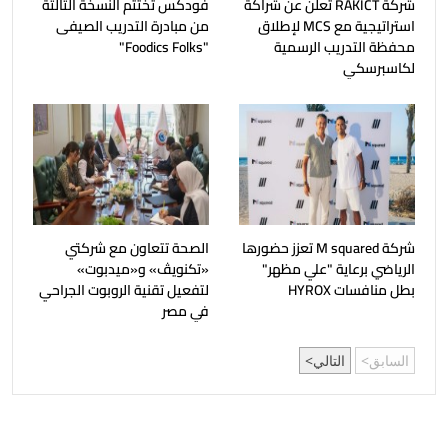
شركة RAKICT تعلن عن شراكة
فودكس تختتم النسخة الثالثة
استراتيجية مع MCS لإطلاق
من مبادرة التدريب الصيفى
محفظة التدريب الرسمية
"Foodics Folks"
لكاسبرسكي
شركة M squared تعزز حضورها
الصحة تتعاون مع شركتي
الرياضي برعاية "علي مظهر"
«تكنويڤ» و«ميدبوت»
بطل منافسات HYROX
لتفعيل تقنية الروبوت الجراحي
في مصر
السابق
التالي