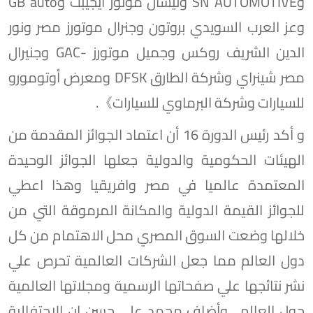
وSN AUTOMOTIVE ونيسان موتور ايجيبت وGB auto
وعز العرب السويدي بروتون وجنرال موتورز مصر ونور
الدين الشريف روكس وجميل موتورز -GAC وجنيرال
مصر شينراي وشركة الطارق DFSK ومعرض أوتومورو
للسيارات وشركة البرماوي للسيارات》.
و أكد رئيس الدورة 16 أن اعتماد الجوائز المقدمة من
الهيئات الحكومية والدولية جعلها الجوائز الوحيدة
المعتمدة عالميا في مصر وافريقيا وهذا اعطي
للجوائز القيمة الدولية والمكانة المرموقة التي من
خلالها وضعت السوق المصري محل الاهتمام من كل
دول العالم مما جعل الشركات العالمية تحرص علي
نشر نتائجها علي صفحاتها الرسمية ومجلاتها العالمية
حول العالم . وأضاف محمد علي حسن ان الاحتفالية