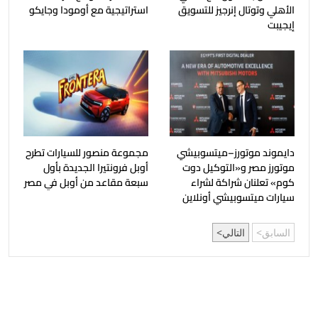
الأهلي وتوتال إنرجيز للتسويق
استراتيجية مع أومودا وجايكو
إيجيبت
دايموند موتورز–ميتسوبيشي
مجموعة منصور للسيارات تطرح
موتورز مصر و«التوكيل دوت
أوبل فرونتيرا الجديدة بأول
كوم» تعلنان شراكة لشراء
سبعة مقاعد من أوبل في مصر
سيارات ميتسوبيشي أونلاين
السابق
التالي