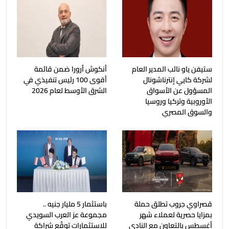
ستيفن ياو نائب المدير العام
أنكوش أرورا ضمن قائمة
لشركة كايي إنترناشونال
أقوى 100 رئيس تنفيذي في
المسؤول عن الأسواق
الشرق الأوسط لعام 2026
الأوروبية وتركيا وروسيا
والسوق المصري
قصراوي جروب تطلق حملة
باستثمار 5 مليار جنيه ..
بمزايا حصرية لعملاء شهر
مجموعة عز العرب السويدي
أغسطس بالتعاون مع النادي
للاستثمارات توقّع شراكة