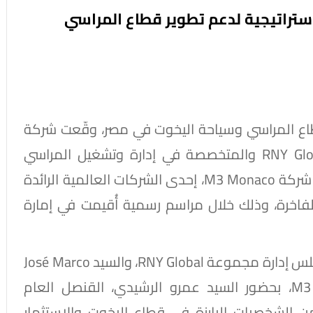
وقعان شراكة استراتيجية لدعم تطوير قطاع المراسي
ع المراسي وسياحة اليخوت في مصر، وقّعت شركة
رونوتيكا (Raunautica)، التابعة لمجموعة RNY Global والمتخصصة في إدارة وتشغيل المراسي
ونوادي اليخوت، اتفاقية شراكة استراتيجية مع شركة M3 Monaco، إحدى الشركات العالمية الرائدة
لفاخرة، وذلك خلال مراسم رسمية أُقيمت في إمارة
وقّع الاتفاقية المهندس وليد دعبس، رئيس مجلس إدارة مجموعة RNY Global، والسيد José Marco
Casellini، الرئيس التنفيذي لشركة M3 Monaco، بحضور السيد عمرو الرشيدي، القنصل العام
ن الشخصيات البارزة في قطاع اليخوت والاستثمار