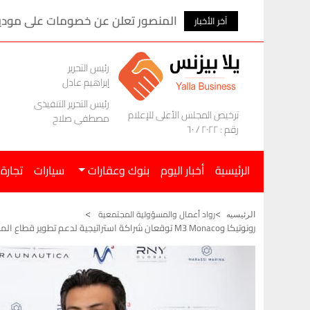
المنصور تعلن عن خصومات على موديلات ام ج
آخر الأخبار
رئيس التحرير
إبراهيم عادل
رئيس التحرير التنفيذى
ترخيص المجلس الأعلى للإعلام
مصطفى صلاح
رقم : ٢٠٢٢ / ٦٠
الرئيسية
أخبار اليوم
بنوك وعقارات
سيارات
تجارة
رواد أعمال والمسؤولية المجتمعية
الرئيسيه
رونوتيكا وM3 Monaco توقعان شراكة استراتيجية لدعم تطوير قطاع المراسي وسياحة اليخوت في مصر