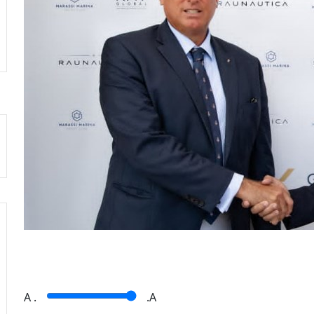
A
.
.A