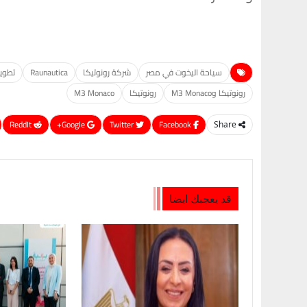
سياحة اليخوت في مصر
شركة رونوتيكا
Raunautica
تطوير
رونوتيكا وM3 Monaco
رونوتيكا
M3 Monaco
ReddIt
Google+
Twitter
Facebook
Share
قد يعجبك ايضا