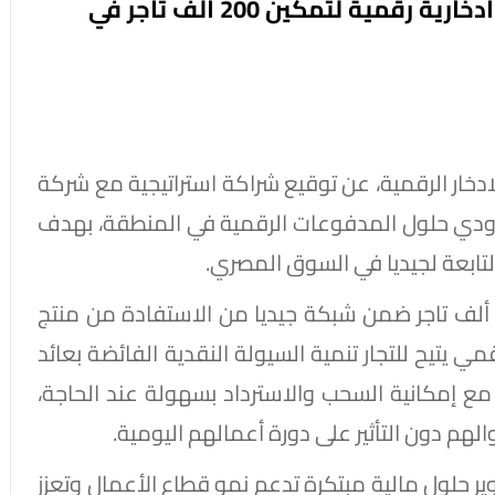
بُكرة و جيديا مصر يتعاونان لإتاحة حلول ادخارية رقمية لتمكين 200 ألف تاجر في
لادخار الرقمية، عن توقيع شراكة استراتيجية مع شركة
 ومزودي حلول المدفوعات الرقمية في المنطقة، بهدف
التابعة لجيديا في السوق المصري.
بموجب هذه الشراكة، سيتمكن أكثر من 200 ألف تاجر ضمن شبكة جيديا من الاستفادة من منتج
 يتيح للتجار تنمية السيولة النقدية الفائضة بعائد
ع إمكانية السحب والاسترداد بسهولة عند الحاجة،
هم دون التأثير على دورة أعمالهم اليومية.
وير حلول مالية مبتكرة تدعم نمو قطاع الأعمال وتعزز