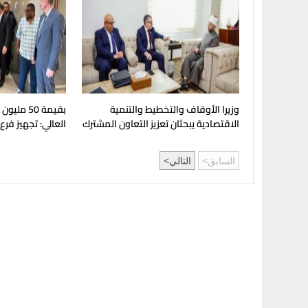
وزيرا الأوقاف والتخطيط والتنمية
بقيمة 50 مل
الاقتصادية يبحثان تعزيز التعاون المشترك
العالي: تجهيز فرع
لدعم جهود التنمية
بإنجامينا للافتتا
السابق
التالي