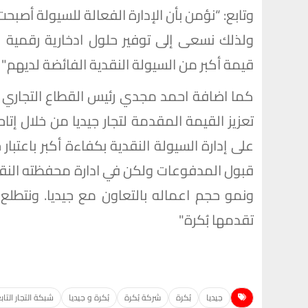
وتابع: “نؤمن بأن الإدارة الفعالة للسيولة أصب
ولذلك نسعى إلى توفير حلول ادخارية رقمية
قيمة أكبر من السيولة النقدية الفائضة لديهم"
كما اضافة احمد مجدي رئيس القطاع التجاري ل
تعزيز القيمة المقدمة لتجار جيديا من خلال إ
على إدارة السيولة النقدية بكفاءة أكبر باعتبار
قبول المدفوعات ولكن في ادارة محفظته النقدي
ونمو حجم اعماله بالتعاون مع جيديا. ونتطلع 
تقدمها بُكرة"
جيديا
بُكرة
شركة بُكرة
بُكرة و جيديا
شبكة التجار التاب