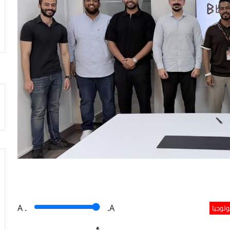
ولوجيا
A
.
.A