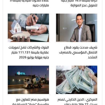
خزانة بقيمة 16.5 مليار جنيه
عطاء صكوك سيادية بقيمة 5
لتمويل عجز الموازنة
مليارات جنيه
شريف مدحت يقود قطاع
البنوك والشركات تضخ تمويلات
الاتصال المؤسسي بالمصرف
عقارية بقيمة 111.131 مليار
المتحد
جنيه بنهاية يوليو 2026
المركزي : الدين الخارجي لمصر
هولسيم مصر تتعاون مع
يسجل 164.77 مليار دولار
مؤسسة "بهية" للمساهمة