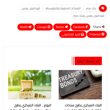
بنك مصر
الشركات الصغيرة والمتوسطة
ڤودافون بيزنس
ڤودافون بيزنس وبنك مصر
ReddIt
Google+
Twitter
Facebook
Share
Pinterest
البريد الإلكتروني
قد يعجبك ايضا
البنك المركزى يطرح سندات
اليوم .. البنك المركزي يطرح