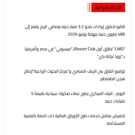
الأكثر قراءة
ڤاليو تحقق إيرادات بنحو 3.2 مليار جنيه وصافي الربح يقفز إلى
486 مليون جنيه بنهاية يونيو 2026
"LMD" تطلق أول Resort Clubلـ"ميسوني" في مصر وأفريقيا
بـ"زويا غزالة باي"
توقيع اتفاق بين الريف المصري و"مركز البحوث الزراعية"لإنتاج
هجن الطماطم
اليوم .. البنك المركزي يطرح عطاء صكوك سيادية بقيمة 5
مليارات جنيه
تخفيض مقابل خدمات طرح الأوراق المالية ذات الصلة بالتنمية
المستدامة