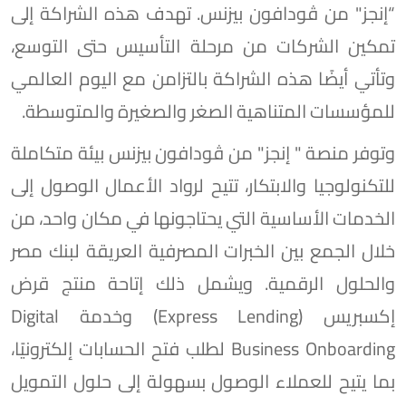
“إنجز" من ڤودافون بيزنس. تهدف هذه الشراكة إلى
تمكين الشركات من مرحلة التأسيس حتى التوسع،
وتأتي أيضًا هذه الشراكة بالتزامن مع اليوم العالمي
للمؤسسات المتناهية الصغر والصغيرة والمتوسطة.
وتوفر منصة " إنجز" من ڤودافون بيزنس بيئة متكاملة
للتكنولوجيا والابتكار، تتيح لرواد الأعمال الوصول إلى
الخدمات الأساسية التي يحتاجونها في مكان واحد، من
خلال الجمع بين الخبرات المصرفية العريقة لبنك مصر
والحلول الرقمية. ويشمل ذلك إتاحة منتج قرض
إكسبريس (Express Lending) وخدمة Digital
Business Onboarding لطلب فتح الحسابات إلكترونيًا،
بما يتيح للعملاء الوصول بسهولة إلى حلول التمويل