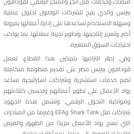
منصات وخدمات مثل انجز والمتجر الرقمي لڤودافون
بيزنس والذي يتيح للشركات الوصول لحلول عملية
وسهلة الاستخدام تساعدها على إدارة أعمالها بمرونة
أكبر، وتعزيز إنتاجيتها، وتطوير تجربة عملائها، بما يواكب
احتياجات السوق المتغيرة.
وفي إطار التزامها بتمكين هذا القطاع، تعمل
ڤودافون بيزنس مصر على تقديم منظومة متكاملة
تضم خدمات استشارية وشراكات استراتيجية تساعد
رواد الأعمال على تطوير أعمالهم وتحسين كفاءتهم
ومواكبة التحول الرقمي. وتشمل هذه الجهود
شراكات مثل Shark Tank وEEA وغيرها من المبادرات
التي تمنح رواد الأعمال مزيدًا من الظهور والفرص
والإرشاد للوصول إلى مراحل نمو أكثر استدامة.