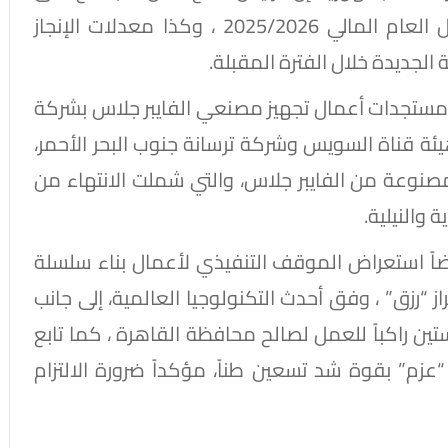
معدلات الملاحة في عبور قناة السويس خلال العام المالي 2025/2026 ، وكذا معدلات الإنجاز
 الجديدة خلال الفترة المقبلة.
مستجدات أعمال تجهيز مصنعي الفايبر جلاس بشركة
يئة قناة السويس وشركة ترسانة جنوب البحر الأحمر،
مصنوعة من الفايبر جلاس، والتي شملت الانتهاء من
 والنيلية.
اً استعراض الموقف التنفيذي لأعمال بناء سلسلة
 “رزق” ، وفق أحدث التكنولوجيا العالمية، إلى جانب
 راكباً للعمل لصالح محافظة القاهرة ، كما تابع
 “عزم” بقوة شد تسعين طناً، مؤكداً ضرورة الالتزام