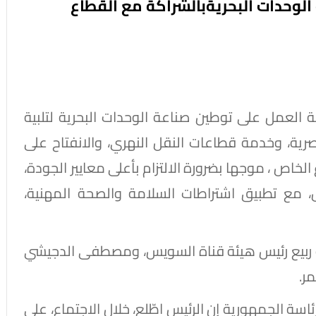
الوحدات البحريةبالشراكة مع القطاع
 العمل على توطين صناعة الوحدات البحرية لتلبية
مصرية، وخدمة قطاعات النقل النهري، والانفتاح على
الخاص ، موجها بضرورة الالتزام بأعلى معايير الجودة،
ال، مع تطبيق اشتراطات السلامة والصحة المهنية،
مة ربيع رئيس هيئة قناة السويس، ومصطفى الدجيشي
ر.
ة الجمهورية إن الرئيس اطّلع، خلال الاجتماع، على