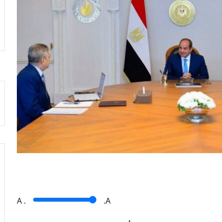
A
.
.A