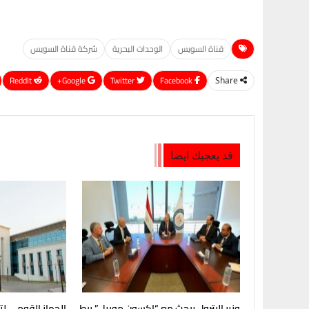
قناة السويس
الوحدات البحرية
شركة قناة السويس
ReddIt
Google+
Twitter
Facebook
Share
قد يعجبك ايضا
وزير البترول يبحث مع “إكسون موبيل” ربط
الجهاز القومي لت