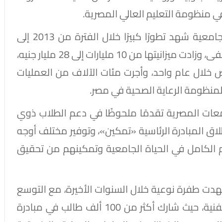
في منظومة التعليم العالي المصرية.
وأشار عبدالغفار إلى أن قطاع المستشفيات الجامعية شهد تطورًا كبيرًا خلال الفترة من 2013 إلى
2026، حيث ارتفع عددها من 88 إلى 147 مستشفى، وزادت ميزانيتها من 10 مليارات إلى 28 مليار جنيه،
 لأكثر من 32 مليون مريض خلال عام واحد، وأجرت مئات الآلاف من العمليات
 لمنظومة الرعاية الصحية في مصر.
عات المصرية تقدمًا ملحوظًا في دعم الطلاب ذوي
ركزًا متخصصًا، وإطلاق المبادرة الرئاسية «تمكين»، وتوفير مختلف أوجه
الكامل في الحياة الجامعية وتمكينهم من تحقيق
دت طفرة نوعية خلال السنوات الأخيرة، مع التوسع
في المشاركة بالأنشطة الرياضية والثقافية والفنية، حيث شارك أكثر من 100 ألف طالب في مبادرة