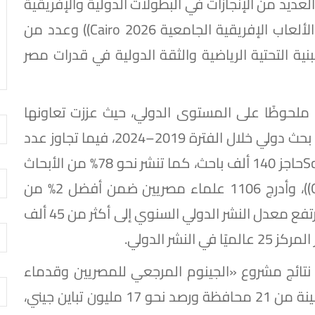
العديد من الإنجازات في البطولات الدولية والإفريقية
والعربية، إلى جانب الاستعداد لاستضافة دورة الألعاب الإفريقية الجامعية Cairo 2026)) وعدد من
بنية التحتية الرياضية والثقة الدولية في قدرات مصر
لحوظًا على المستوى الدولي، حيث عززت تعاونها
البحثي مع 213 دولة، ونشرت أكثر من 116 ألف بحث دولي خلال الفترة 2019–2024، فيما تجاوز عدد
الباحثين المصريين المسجلين على قاعدة Scopusحاجز 140 ألف باحث، كما تنشر نحو 78% من الأبحاث
المصرية في مجلات دولية مرموقة Q1) ) وQ2))، وأدرج 1106 علماء مصريين ضمن أفضل 2% من
علماء العالم وفق تصنيف جامعة ستانفورد، وارتفع معدل النشر الدولي السنوي إلى أكثر من 45 ألف
لان نتائج مشروع «الجينوم المرجعي للمصريين وقدماء
المصريين»، الذي تضمن تحليل أكثر من 1024 عينة من 21 محافظة ورصد نحو 17 مليون تباين جيني،