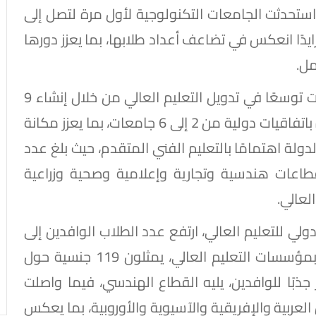
ن 4 إلى 32 جامعة، كما استحدثت الجامعات التكنولوجية لأول مرة لتصل إلى
وشهدت إقبالًا متزايدًا انعكس في تضاعف أعداد طلابها، بما يعزز دورها
مل.
وأضاف المتحدث الرسمي أن المنظومة شهدت توسعًا في تدويل التعليم العالي من خلال إنشاء 9
أفرع لجامعات أجنبية وزيادة الجامعات المنشأة باتفاقيات دولية من 2 إلى 6 جامعات، بما يعزز مكانة
دولة اهتمامًا بالتعليم الفني المتقدم، حيث بلغ عدد
صة 208، موزعة على قطاعات هندسية وتجارية وإعلامية وصحية وزراعية
لعالي.
ي للتعليم العالي، ارتفع عدد الطلاب الوافدين إلى
نحو 198 ألف طالب، منهم 138 ألفًا يدرسون بمؤسسات التعليم العالي، يمثلون 119 جنسية حول
جذبًا للوافدين، يليه القطاع الهندسي، فيما واصلت
عربية والإفريقية والآسيوية والأوروبية، بما يعكس