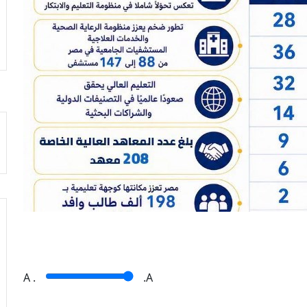
A
.
.A