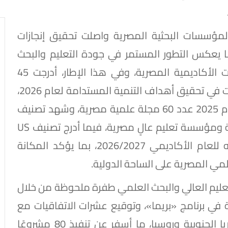
لمؤسسات البحثية المصرية واصلت تحقيق إنجازات
 يعكس التطور المستمر في جودة التعليم والبحث
العلمي وتعزيز التنافسية العالمية للمؤسسات الأكاديمية المصرية، وفي هذا الإطار، أدرجت 45
جامعة مصرية في تصنيف التايمز لتأثير الجامعات في تحقيق أهداف التنمية المستدامة لعام 2026،
كما ضم تقرير "كلاريفيت" للمجلات الدولية لعام 2025 عدد 60 مجلة علمية مصرية، وشهد تصنيف
QSالعالمي في أحدث إصدار له إدراج 18 جامعة ومؤسسة تعليم عالٍ مصرية، فيما أدرج تصنيف US
Newsالعالمي 29 جامعة مصرية ضمن نتائجه للعام الأكاديمي 2026/2027، بما يؤكد المكانة
لمي المصرية على الساحة الدولية.
ليم العالي والبحث العلمي طفرة ملحوظة من خلال
 في برنامج «بريما»، وتوقيع عشرات الاتفاقيات مع
عدد من الدول، من بينها فرنسا وألمانيا وكوريا الجنوبية وروسيا، ما أسفر عن تنفيذ 80 مشروعًا