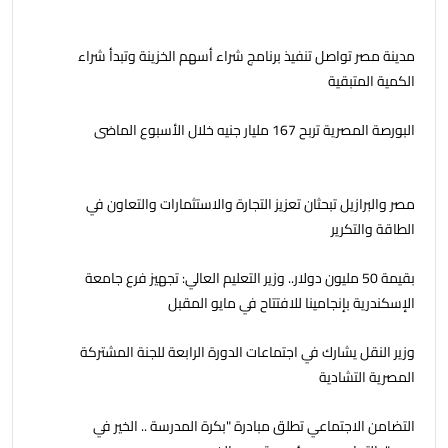
مدينة مصر تواصل تنفيذ برنامج شراء أسهم الخزينة وتبدأ شراء
الكمية المتبقية
البورصة المصرية تربح 167 مليار جنيه خلال الأسبوع الماضى
مصر والبرازيل تبحثان تعزيز التجارة والاستثمارات والتعاون في
الطاقة والتكرير
بقيمة 50 مليون دولار.. وزير التعليم العالي: تجهيز فرع جامعة
الإسكندرية بإنجامينا للافتتاح في مايو المقبل
وزير النقل يشارك في اجتماعات الدورة الرابعة للجنة المشتركة
المصرية التشادية
التضامن الاجتماعي تطلق مبادرة "بكرة المدرسة .. الخير في