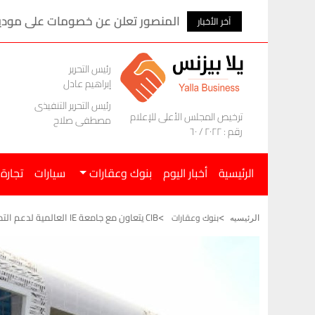
المنصور تعلن عن خصومات على موديلات ام ج
آخر الأخبار
رئيس التحرير
إبراهيم عادل
رئيس التحرير التنفيذى
ترخيص المجلس الأعلى للإعلام
مصطفى صلاح
رقم : ٢٠٢٢ / ٦٠
الرئيسية
أخبار اليوم
بنوك وعقارات
سيارات
تجارة
CIB يتعاون مع جامعة IE العالمية لدعم التميز القيادي والتطوير المهني في مصر
بنوك وعقارات
الرئيسيه