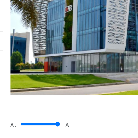
A
.
.A