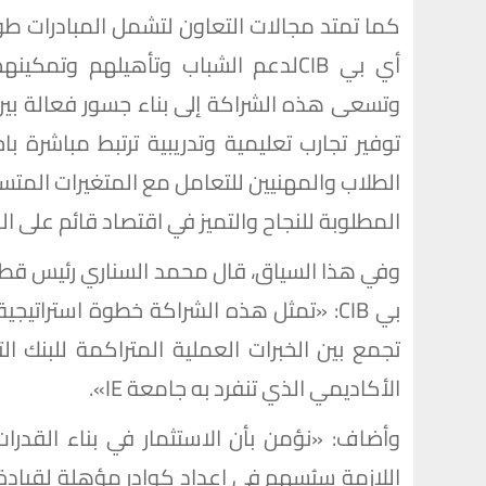
كما تمتد مجالات التعاون لتشمل المبادرات طويل
أي بي CIBلدعم الشباب وتأهيلهم وت
وتسعى هذه الشراكة إلى بناء جسور فعالة بين 
توفير تجارب تعليمية وتدريبية ترتبط مباشرة 
الطلاب والمهنيين للتعامل مع المتغيرات المتس
المطلوبة للنجاح والتميز في اقتصاد قائم على الم
وفي هذا السياق، قال محمد السناري رئيس قطاع 
بي CIB: «تمثل هذه الشراكة خطوة استراتي
تجمع بين الخبرات العملية المتراكمة للبنك ا
الأكاديمي الذي تنفرد به جامعة IE».
وأضاف: «نؤمن بأن الاستثمار في بناء القدرات
اللازمة سيُسهم في إعداد كوادر مؤهلة لقيادة