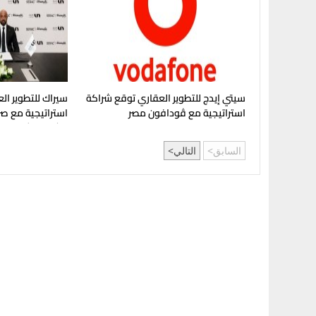
سيتي إيدج للتطوير العقاري توقع شراكة
سيراك للتطوير الع
استراتيجية مع ڤودافون مصر
استراتيجية مع صر
مشروع "شماسي" 
السابق
التالي