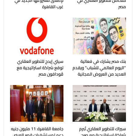
متكامل للتطوير العقاري في
لإطلاق مشروعها الجديد في
مصر
غرب القاهرة
بنك مصر يشارك في فعالية
سيتي إيدج للتطوير العقاري
"اليوم العالمي للشباب" ويقدم
توقع شراكة استراتيجية مع
العديد من العروض المجانية
ڤودافون مصر
سيراك للتطوير العقاري تُبرم
جامعة القاهرة: 11 مليون جنيه
شراكة استراتيجية مع صرح
دعم لمستشفيات قصر العيني