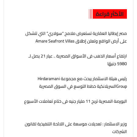
الأكثر قراءة
مصر إيطاليا العقارية تستعرض ملامح “سولاري” التي تتشكل
على أرض الواقع وتعلن إطلاق Amare Seafront Villas
ارتفاع أسعار الذهب فى الأسواق المصرية .. عيار 21 يصل لـ
5980 جنيهًا
رئيس هيئة الاستثمار يبحث مع مجموعة Hirdaramani
Groupالسريلانكية خطط التوسع في السوق المصرية
البورصة المصرية تربح 11 مليار جنيه فى ختام تعاملات الأسبوع
وزير الاستثمار : تعديلات موسعة على اللائحة التنفيذية لقانون
الشركات