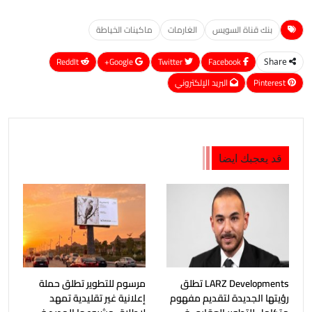
بنك قناة السويس
الغارمات
ماكينات الخياطة
ReddIt
Google+
Twitter
Facebook
Share
Pinterest
البريد الإلكتروني
قد يعجبك ايضا
LARZ Developments تطلق
مرسوم للتطوير تطلق حملة
رؤيتها الجديدة لتقديم مفهوم
إعلانية غير تقليدية تمهد