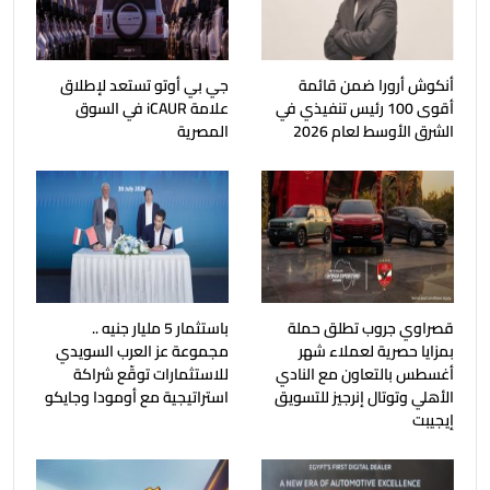
أنكوش أرورا ضمن قائمة
جي بي أوتو تستعد لإطلاق
أقوى 100 رئيس تنفيذي في
علامة iCAUR في السوق
الشرق الأوسط لعام 2026
المصرية
قصراوي جروب تطلق حملة
باستثمار 5 مليار جنيه ..
بمزايا حصرية لعملاء شهر
مجموعة عز العرب السويدي
أغسطس بالتعاون مع النادي
للاستثمارات توقّع شراكة
الأهلي وتوتال إنرجيز للتسويق
استراتيجية مع أومودا وجايكو
إيجيبت