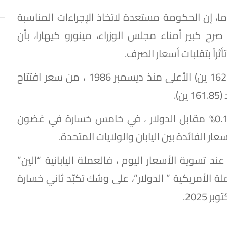
اما، إن الحكومة مستعدة لاتخاذ الإجراءات المناسبة
 كبير أمناء مجلس الوزراء، مينورو كيهارا، بأن
ثراً بتقلبات أسعار الصرف.
وارتفع الدولار مقابل الين بنسبة 0.3% إلى (162.40 ين) الأعلى منذ ديسمبر 1986 ، من سعر افتتاح
وأنهي الين تعاملات الاثنين منخفضاً بنسبة 0.15% مقابل الدولار ، في خامس خسارة في غضون
ر الفائدة بين اليابان والولايات المتحدة.
ند تسوية الأسعار اليوم ، فالعملة اليابانية “الين”
بحوالي 2.0% مقابل العملة الأمريكية ” الدولار”، على وشك تكبّد ثاني خسارة
2025.