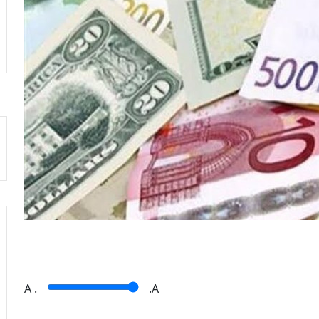
A
.
.A