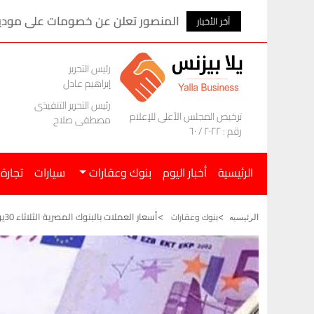
المنصور تعلن عن خصومات على موديلات ام ج
آخر الأخبار
رئيس التحرير
إبراهيم عادل
رئيس التحرير التنفيذى
ترخيص المجلس الأعلى للإعلام
مصطفى صلاح
رقم : ٢٠٢٢ / ٦٠
الرئيسية
أخبار اليوم
بنوك وعقارات
سيارات
تجارة
أسعار العملات بالبنوك المصرية الثلاثاء 30يونيو 2026
بنوك وعقارات
الرئيسيه