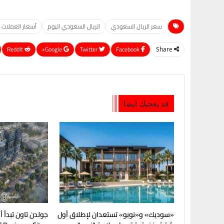
سعر الريال السعودي
الريال السعودي اليوم
أسعار العملات ب
ReddIt
Google+
Twitter
Facebook
Share
قد يعجبك ايضا
«سوديك» و«نوبو» تستعدان لإطلاق أول
جولدن تاون تبدأ 