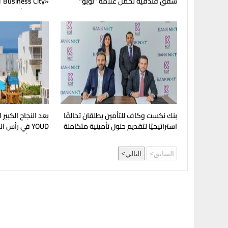
شقق فندقية تحمل علامة "نوبو"
العالمية في مصر
المرحلة الأولى للب
بنك نكست وكاف للتأمين يطلقان تحالفًا
بعد النجاح الكبي
استراتيجيًا لتقديم حلول تأمينية متكاملة
YOUD في رأس
لعملاء البنك
تطلق الأهلي صبو
"يود البحر" ، بشا
السابق
التالي
بخدمات فندقية