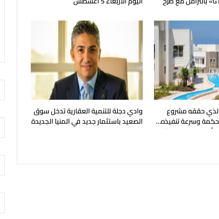
«GT Business City» بالتزامن مع طرح
اليوم الأربعاء 5 أغسطس
يع
ر الذي حققه مشروع
وادي دجلة للتنمية العقارية تدخل سوق
 الحكمة وسرعة تنفيذه…
الصعيد باستثمار جديد في المنيا الجديدة
ر أحدث مراحل المشروع
ليهات صف اول على البحر