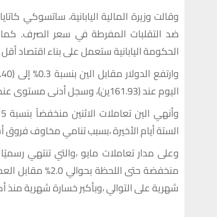
وقالت وزيرة المالية اليابانية، ساتسوكي كاتاي
ضد التقلبات المفرطة في سعر الصرف. كما صرح
الحكومة اليابانية ستعمل على بناء اقتصاد أقل تأ
اليوم عند (161.93ين)، وسجل أدنى مستوى عند (161.85 ين).
الستة أيام الأخيرة ،بسبب تنامي مخاوف فروق أسعا
وعلى مدار تعاملات مايو ،والتي تنتهي رسميًا ع
منخفضة حتى اللحظة 
شهرية على التوالي ،وبأكبر خسارة شهرية منذ أكتوبر 