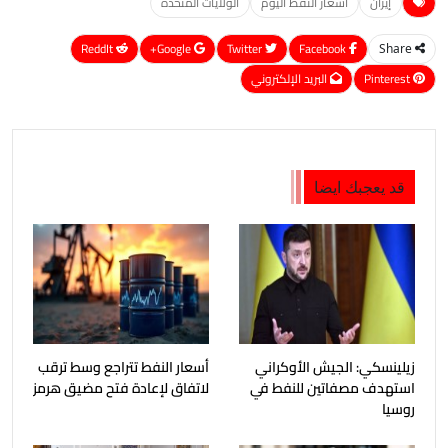
إيران
أسعار النفط اليوم
الولايات المتحدة
ReddIt
Google+
Twitter
Facebook
Share
Pinterest
البريد الإلكتروني
قد يعجبك ايضا
زيلينسكي: الجيش الأوكراني
أسعار النفط تتراجع وسط ترقب
استهدف مصفاتين للنفط في
لاتفاق لإعادة فتح مضيق هرمز
روسيا