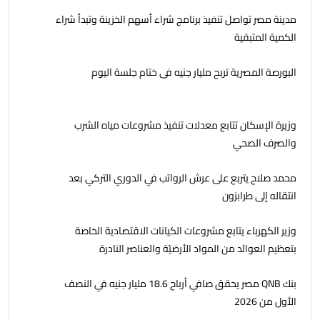
مدينة مصر تواصل تنفيذ برنامج شراء أسهم الخزينة وتبدأ شراء
الكمية المتبقية
البورصة المصرية تربح مليار جنيه فى ختام جلسة اليوم
وزيرة الإسكان تتابع معدلات تنفيذ مشروعات مياه الشرب
والصرف الصحي
محمد صلاح يتربع على عرش الرواتب في الدوري التركي بعد
انتقاله إلى طرابزون
وزير الكهرباء يتابع مشروعات الكيانات الاقتصادية الخاصة
بتعظيم العوائد من المواد الأرضيّة والعناصر النادرة
بنك QNB مصر يحقق صافي أرباح 18.6 مليار جنيه في النصف
الأول من 2026