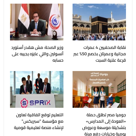
نقابة الصحفيين 4 عمرات
وزير الصحة: مش هقدر أستورد
مجانية وعمرتان بخصم 50% عبر
أنسولين واللي عايزه يجيبه على
قرعة علنية السبت
حسابه
جوميا مصر تطلق حملة
التعليم توقع اتفاقية تعاون
«العودة إلى المدارس»
مع مؤسسة "سبريكس"
بتشكيلة موسعة وعروض
لإنشاء منصة تعليمية قومية
يومية وخيارات دفع مرنة