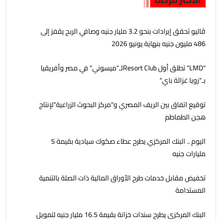
ڤاليو تحقق إيرادات بنحو 3.2 مليار جنيه وصافي الربح يقفز إلى
486 مليون جنيه بنهاية يونيو 2026
"LMD" تطلق أول Resort Clubلـ"ميسوني" في مصر وأفريقيا
بـ"زويا غزالة باي"
توقيع اتفاق بين الريف المصري و"مركز البحوث الزراعية"لإنتاج
هجن الطماطم
اليوم .. البنك المركزي يطرح عطاء صكوك سيادية بقيمة 5
مليارات جنيه
تخفيض مقابل خدمات طرح الأوراق المالية ذات الصلة بالتنمية
المستدامة
البنك المركزى يطرح سندات خزانة بقيمة 16.5 مليار جنيه لتمويل