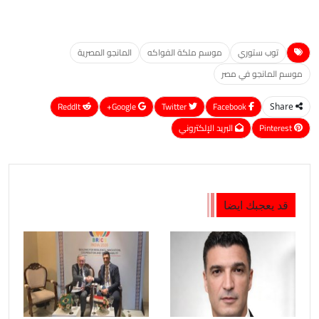
توب ستوري
موسم ملكة الفواكه
المانجو المصرية
موسم المانجو في مصر
ReddIt
Google+
Twitter
Facebook
Share
Pinterest
البريد الإلكتروني
قد يعجبك ايضا