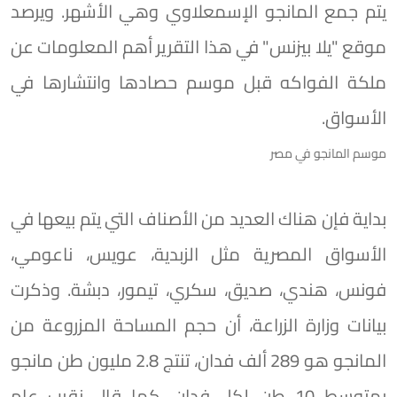
يتم جمع المانجو الإسمعلاوي وهي الأشهر. ويرصد
موقع "يلا بيزنس" في هذا التقرير أهم المعلومات عن
ملكة الفواكه قبل موسم حصادها وانتشارها في
الأسواق.
موسم المانجو في مصر
بداية فإن هناك العديد من الأصناف التي يتم بيعها في
الأسواق المصرية مثل الزبدية، عويس، ناعومي،
فونس، هندي، صديق، سكري، تيمور، دبشة. وذكرت
بيانات وزارة الزراعة، أن حجم المساحة المزروعة من
المانجو هو 289 ألف فدان، تنتج 2.8 مليون طن مانجو
بمتوسط 10 طن لكل فدان. كما قال نقيب عام