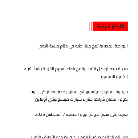
الأكثر قراءة
البورصة المصرية تربح مليار جنيه فى ختام جلسة اليوم
مدينة مصر تواصل تنفيذ برنامج شراء أسهم الخزينة وتبدأ شراء
الكمية المتبقية
دايموند موتورز–ميتسوبيشي موتورز مصر و«التوكيل دوت
كوم» تعلنان شراكة لشراء سيارات ميتسوبيشي أونلاين
تعرف على سعر الدولار اليوم الجمعة 7 أغسطس 2026
وزير الصناعة يصدر قراراً بتعديل ضوابط حظر التصرف وتغيير