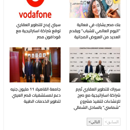
بنك مصر يشارك في فعالية
سيتي إيدج للتطوير العقاري
"اليوم العالمي للشباب" ويقدم
توقع شراكة استراتيجية مع
العديد من العروض المجانية
ڤودافون مصر
سيراك للتطوير العقاري تُبرم
جامعة القاهرة: 11 مليون جنيه
شراكة استراتيجية مع صرح
دعم لمستشفيات قصر العيني
للإنشاءات لتنفيذ مشروع
لتطوير الخدمات الطبية
"شماسي" بالساحل الشمالي
السابق
التالي