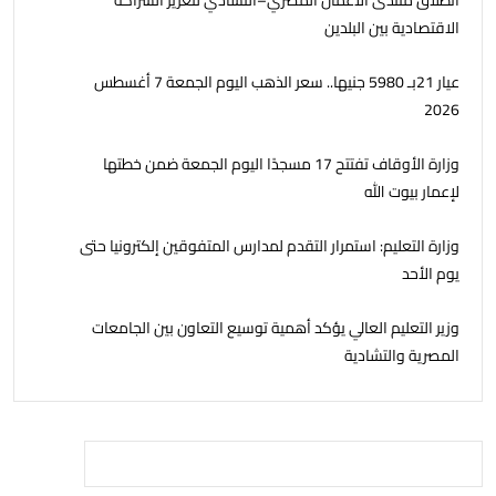
انطلاق منتدى الأعمال المصري–التشادي لتعزيز الشراكة
الاقتصادية بين البلدين
عيار 21بـ 5980 جنيها.. سعر الذهب اليوم الجمعة 7 أغسطس
2026
وزارة الأوقاف تفتتح 17 مسجدًا اليوم الجمعة ضمن خطتها
لإعمار بيوت الله
وزارة التعليم: استمرار التقدم لمدارس المتفوقين إلكترونيا حتى
يوم الأحد
وزير التعليم العالي يؤكد أهمية توسيع التعاون بين الجامعات
المصرية والتشادية