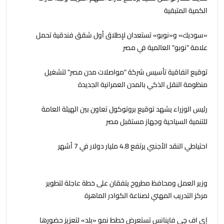
الكمية المتبقية
«سوديك» و«نوبو» تستعدان لإطلاق أول شقق فندقية تحمل
علامة "نوبو" العالمية في مصر
توقيع اتفاقية تأسيس شركة "مواصلات مدن مصر" لتشغيل
منظومة النقل الذكي بالمدن العمرانية الجديدة
رئيس الوزراء يشهد توقيع بروتوكول تعاون بين الهيئة العامة
للتنمية السياحية وجهاز مستقبل مصر
احتياطي النقد الأجنبي يرتفع 4.8 مليار دولار في 7 أشهر
وزير العمل ومحافظ مطروح يتفقان على خطة عاجلة لتطوير
مركز التدريب المهني لصناعة الكوادر الماهرة
إي اف چي فاينانس تستعرض خطط نمو «بلد» لتعزيز حضورها