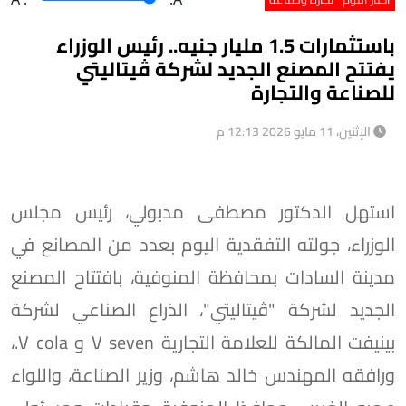
باستثمارات 1.5 مليار جنيه.. رئيس الوزراء
يفتتح المصنع الجديد لشركة ڤيتاليتي
للصناعة والتجارة
الإثنين، 11 مايو 2026 12:13 م
استهل الدكتور مصطفى مدبولي، رئيس مجلس
الوزراء، جولته التفقدية اليوم بعدد من المصانع في
مدينة السادات بمحافظة المنوفية، بافتتاح المصنع
الجديد لشركة "ڤيتاليتي"، الذراع الصناعي لشركة
بينيفت المالكة للعلامة التجارية V seven و V cola.،
ورافقه المهندس خالد هاشم، وزير الصناعة، واللواء