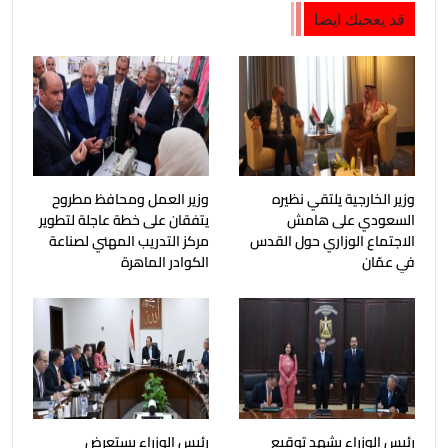
قد يعجبك ايضا
وزير الخارجية يلتقي نظيره
وزير العمل ومحافظ مطروح
السعودي على هامش
يتفقان على خطة عاجلة لتطوير
الاجتماع الوزاري حول القدس
مركز التدريب المهني لصناعة
في عمّان
الكوادر الماهرة
رئيس الوزراء يشهد توقيع
رئيس الوزراء يستعرض