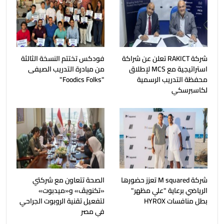
شركة RAKICT تعلن عن شراكة
فودكس تختتم النسخة الثالثة
استراتيجية مع MCS لإطلاق
من مبادرة التدريب الصيفى
محفظة التدريب الرسمية
"Foodics Folks"
لكاسبرسكي
شركة M squared تعزز حضورها
الصحة تتعاون مع شركتي
الرياضي برعاية "علي مظهر"
«تكنويڤ» و«ميدبوت»
بطل منافسات HYROX
لتفعيل تقنية الروبوت الجراحي
في مصر