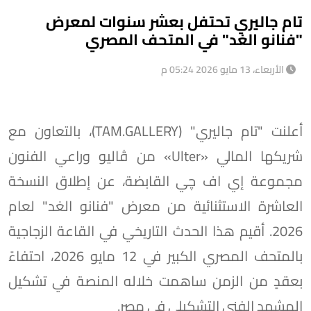
تام جاليري تحتفل بعشر سنوات لمعرض
"فنانو الغد" في المتحف المصري
الأربعاء، 13 مايو 2026 05:24 م
أعلنت "تام جاليري" (TAM.GALLERY)، بالتعاون مع
شريكها المالي «Ulter» من ڤاليو وراعي الفنون
مجموعة إي اف چي القابضة، عن إطلاق النسخة
العاشرة الاستثنائية من معرض "فنانو الغد" لعام
2026. أقيم هذا الحدث التاريخي في القاعة الزجاجية
بالمتحف المصري الكبير في 12 مايو 2026، احتفاءً
بعقدٍ من الزمن ساهمت خلاله المنصة في تشكيل
المشهد الفني التشكيلي في مصر.