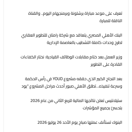
تعرف على موعد مباراة برشلونة وبرمنجهام اليوم.. والقناة
الناقلة للمبارة
البنك الأهلي المصري يتعاقد مع شركة رامتان للتطوير العقاري
لطرح وحدات كاملة التشطيب بالعاصمة الإدارية
وزير العمل بعد ختام مقابلات الوظائف القيادية: نختار الكفاءات
القادرة على التطوير
بعد النجاح الكبير الذي حققه مشروع YOUD في رأس الحكمة
وسرعة تنفيذه…تطلق الأهلي صبور أحدث مراحل المشروع "يود
البحر" ، بشاليهات صف اول على البحر بخدمات فندقية
ستيلانتيس تعلن نتائجها المالية للربع الثاني من عام 2026
بتحسّن بجميع المؤشرات
البنوك تستأنف عملها صباح يوم الأحد 26 يوليو 2026