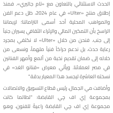
الحدث الاستثنائي بالتعاون مع «تام جاليري». فمنذ
إطلاق منتج «Ulter» في عام 2024، ظل دعم الفن
والمواهب المحلية أحد أسمى التزاماتنا؛ لإيماننا
الراسخ بأن التمكين المالي والإثراء الثقافي يسيران جنباً
إلى جنب. فنحن من خلال «Ulter» لا نكتفي بمجرد
رعاية حدث، بل ندعم حراكاً فنياً ملهماً، ونسعى من
خلاله إلى ضمان تقديم نخبة من ألمع وأمهر الفنانين
في مصر لعملائنا. ويأتي معرض «فنانو الغد» في
نسخته العاشرة ليجسد هذا المعيار بدقة."
وأضافت مي الجمال، رئيس قطاع التسويق والاتصالات
بمجموعة إي اف چي القابضة: "لطالما كانت
مجموعة إي اف چي القابضة راعيةً للفنون، وهو