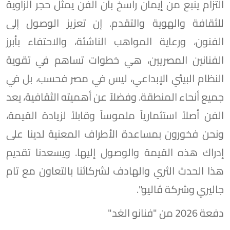
التزام ينبع من إيمان راسخ بأن الفن يمثل حجر الزاوية
للثقافة والهوية والتقدم. إن تعزيز الوصول إلى
الفنون، ورعاية المواهب الناشئة، والاحتفاء بأبرز
الفنانين المصريين، هي خطوات تساهم في تقوية
النظام البيئي الإبداعي، ليس في مصر فحسب، بل في
جميع أنحاء المنطقة. وفضلاً عن أهميته الثقافية، يعد
الفن أصلاً استثمارياً ملموساً وقابلاً لزيادة القيمة،
ونحن فخورون بمساعدة الأطراف المعنية لدينا على
إدراك هذه القيمة والوصول إليها. ويسعدنا تقديم
هذا الحدث الثري والهادف لشركائنا بالتعاون مع تام
جاليري وشركة ڤاليو".
دفعة 2026 من "فنانو الغد"