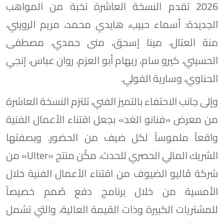
2026 تقدم النسخة العاشرة نخبة من المواهب
الجديدة: أسماء حبيب، هايدي محمد، مريم الرويني،
منة العتال، مينا إسحق، منى حمدي، مصطفى
الحسيني، كيرو سام، ريهام أبو العزم، روان عباس، إنجي
الحناوي، وسارية الفولي.
وإلى جانب الاحتفاء بالتميز الفني، تلتزم النسخة العاشرة
من معرض «فنانو الغد» بجعل اقتناء الأعمال الفنية
واقعاً ملموساً لكل ضيف من الحضور. وبصفتها
الشريك المالي الحصري للحدث، مكّن منتج «Ulter» من
شركة ڤاليو الضيوف من اقتناء الأعمال الفنية خلال
الأمسية من خلال برنامج دفع صُمم خصيصاً
للمشتريات الكبيرة وذات القيمة العالية، والتي تشمل