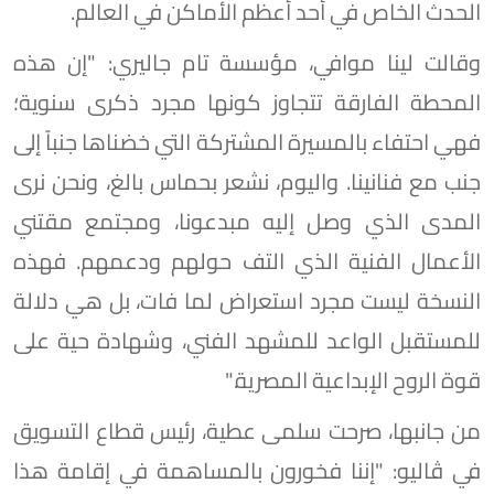
الحدث الخاص في أحد أعظم الأماكن في العالم.
وقالت لينا موافي، مؤسسة تام جاليري: "إن هذه
المحطة الفارقة تتجاوز كونها مجرد ذكرى سنوية؛
فهي احتفاء بالمسيرة المشتركة التي خضناها جنباً إلى
جنب مع فنانينا. واليوم، نشعر بحماس بالغ، ونحن نرى
المدى الذي وصل إليه مبدعونا، ومجتمع مقتني
الأعمال الفنية الذي التف حولهم ودعمهم. فهذه
النسخة ليست مجرد استعراض لما فات، بل هي دلالة
للمستقبل الواعد للمشهد الفني، وشهادة حية على
قوة الروح الإبداعية المصرية."
من جانبها، صرحت سلمى عطية، رئيس قطاع التسويق
في ڤاليو: "إننا فخورون بالمساهمة في إقامة هذا