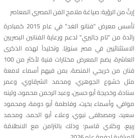
إرثٌ من الرؤية: صياغة ملامح الفن المصري المعاصر
تأسس معرض "فنانو الغد" في عام 2015 كمبادرة
رائدة من "تام جاليري" لدعم ورعاية الفنانين البصريين
الاستثنائيين في مصر سنويًا. وتخليداً لهذه الذكرى
العاشرة، يضم المعرض مختارات فنية لأكثر من 100
فنان من خريجي المنصة، بمن فيهم أسماء لامعة
مثل خشوع الجوهري، ومحمد الشرقاوي، وعمر
سنادة، وخديجة أبو حسين، وعبد الرحمن محمود، ولينه
موافي، وأسماء بخيت، وفاطمة أبو دومة، ومحمود
سعيد، ومصطفى نبوي، وعلاء أبو الحمد، ومحمد
ربيع، وكلاي قاسم؛ وذلك بالتزامن مع الانطلاقة
المرتقبة لدفعة عام 2026.