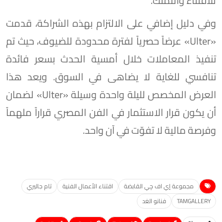
للاقتناء والتملك.
وفي دليل إضافي على الالتزام بهذه الشراكة، قدمت
«Ulter» عرضاً حصرياً لفترة محدودة للضيوف، حيث تم
تنفيذ المعاملات خلال أمسية الحدث بسعر فائدة
تنافسي للغاية لا يضاهى في السوق. ويعد هذا
العرض المخصص لليلة واحدة وسيلة «Ulter» لضمان
أن يكون قرار الاستثمار في الفن المصري قراراً ملهماً
وفرصة مالية لا تفوّت في آن واحد.
مجموعة إي اف چي القابضة
اقتناء الأعمال الفنية
تام جاليري
TAMGALLERY
فنانو الغد