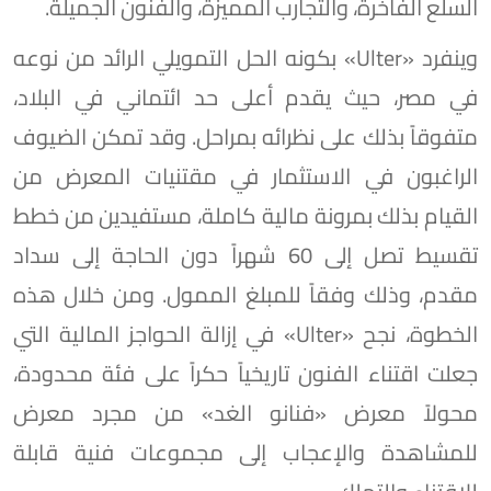
السلع الفاخرة، والتجارب المميزة، والفنون الجميلة.
وينفرد «Ulter» بكونه الحل التمويلي الرائد من نوعه
في مصر، حيث يقدم أعلى حد ائتماني في البلاد،
متفوقاً بذلك على نظرائه بمراحل. وقد تمكن الضيوف
الراغبون في الاستثمار في مقتنيات المعرض من
القيام بذلك بمرونة مالية كاملة، مستفيدين من خطط
تقسيط تصل إلى 60 شهراً دون الحاجة إلى سداد
مقدم، وذلك وفقاً للمبلغ الممول. ومن خلال هذه
الخطوة، نجح «Ulter» في إزالة الحواجز المالية التي
جعلت اقتناء الفنون تاريخياً حكراً على فئة محدودة،
محولاً معرض «فنانو الغد» من مجرد معرض
للمشاهدة والإعجاب إلى مجموعات فنية قابلة