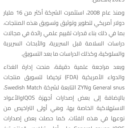
ومنذ عام 2008، استثمرت الشركة أكثر من 16 مليار
دولار أمريكي لتطوير وتوثيق وتسويق هذه المنتجات،
بما في ذلك بناء قدرات تقييم علمي رائدة في مجالات
دراسات السلامة قبل السريرية، والأبحاث السريرية
والسلوكية، وكذلك الدراسات ما بعد التسويق.
وبعد مراجعة علمية دقيقة، منحت إدارة الغذاء
والدواء الأمريكية (FDA) ترخيصًا لتسويق منتجات
General snus وZYN التابعة لشركة Swedish Match،
بالإضافة إلى بعض إصدارات أجهزة IQOSوالأعواد
الاستهلاكية الخاصة بها، وهي أولى التراخيص من
نوعها في هذه الفئات. كما حصلت بعض إصدارات