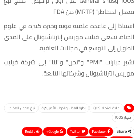
IQOS وGeneral snus على أولى تراخيص "منتج تبغ
معدل المخاطر" (MRTP) من FDA
استنادًا إلى قاعدة علمية قوية وخبرة كبيرة في علوم
الحياة، تسعى فيليب موريس إنترناشيونال على المدى
الطويل إلى التوسع في مجالات العافية.
تشير عبارات "PMI" و"نحن" و"لنا" إلى شركة فيليب
موريس إنترناشيونال وشركاتها التابعة.
إعادة اعتماد IQOS
إدارة الغذاء والدواء الأمريكية
تبغ معدل المخاطر
جهاز IQOS
ReddIt
Google+
Twitter
Facebook
Share