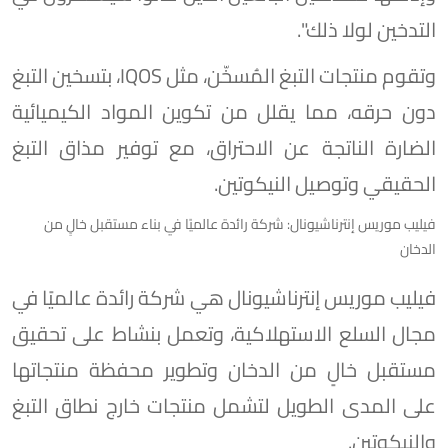
التدخين لولا ذلك".
وتقوم منتجات التبغ المُسخّن، مثل IQOS، بتسخين التبغ
دون حرقه، مما يقلل من تكوين المواد الكيميائية
الضارة الناتجة عن الاحتراق، مع توفير مذاق التبغ
الحقيقي وتوصيل النيكوتين.
فيليب موريس إنترناشيونال: شركة رائدة عالميًا في بناء مستقبل خالٍ من
الدخان
فيليب موريس إنترناشيونال هي شركة رائدة عالميًا في
مجال السلع الاستهلاكية، وتعمل بنشاط على تحقيق
مستقبل خالٍ من الدخان وتطوير محفظة منتجاتها
على المدى الطويل لتشمل منتجات خارج نطاق التبغ
والنيكوتين.