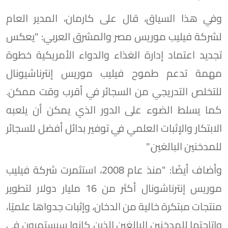
وفي هذا السياق، قال على كارمان، المدير العام
لشركة فيليب موريس مصر والمشرق العربي: "يعكس
تجديد اعتماد إدارة الغذاء والدواء الأمريكية خطوة
مهمة تدعم طموح فيليب موريس إنترناشيونال
للتخلص التدريجي من السجائر في أقرب وقت ممكن.
كما يسلط الضوء على الدور الذي يمكن أن يلعبه
الابتكار والإثبات العلمي في توفير بدائل أفضل للسجائر
للمدخنين البالغين."
وأضاف أيضًا: "منذ عام 2008، استثمرت شركة فيليب
موريس إنترناشونال أكثر من 16 مليار دولار لتطوير
منتجات مبتكرة خالية من الدخان، وإثبات جدواها علميًا،
وإتاحتها للمدخنين البالغين الذين كانوا سيستمرون في