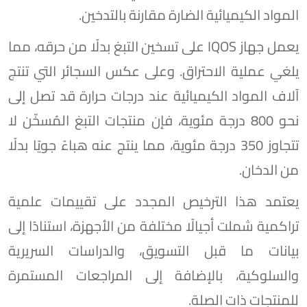
المواد الكيميائية الضارة مقارنة بالتدخين.
يعمل جهاز IQOS على تسخين التبغ بدلًا من حرقه، مما
يلغي عملية الاحتراق. وعلى عكس السجائر التي تنتج
آلاف المواد الكيميائية عند درجات حرارة قد تصل إلى
نحو 800 درجة مئوية، فإن منتجات التبغ المُسخّن لا
تتجاوز 350 درجة مئوية، مما ينتج عنه هباءً جويًا بدلًا
من الدخان.
يعتمد هذا الترخيص المجدد على تقييمات علمية
تراكمية شملت أجيالًا مختلفة من الأجهزة، استنادًا إلى
بيانات ما قبل التسويق، والدراسات السريرية
والسلوكية، بالإضافة إلى المراجعات المستمرة
للمنتجات ذات الصلة.