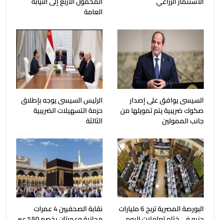
الاستثمار الزراعي
المحمول الأربع إلى النيابة
العامة
السيسى يوافق على إصدار
الرئيس السيسى يوجه بإطلاق
صكوك ضريبية يتم تمويلها من
حزمة التسهيلات الضريبية
جانب الممولين
الثالثة
البورصة المصرية تربح 6 مليارات
نقابة الصحفيين 4 عمرات
جنيه فى ختام تعاملات اليوم
مجانية وعمرتان بخصم 50% عبر