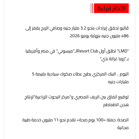
الأكثر قراءة
ڤاليو تحقق إيرادات بنحو 3.2 مليار جنيه وصافي الربح يقفز إلى
486 مليون جنيه بنهاية يونيو 2026
"LMD" تطلق أول Resort Clubلـ"ميسوني" في مصر وأفريقيا
بـ"زويا غزالة باي"
اليوم .. البنك المركزي يطرح عطاء صكوك سيادية بقيمة 5
مليارات جنيه
توقيع اتفاق بين الريف المصري و"مركز البحوث الزراعية"لإنتاج
هجن الطماطم
الصحة: حملة «100 يوم صحة» تقدم نحو 11 مليون خدمة طبية
مجانية