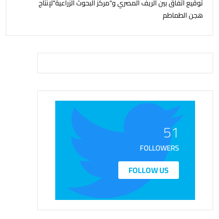
توقيع اتفاق بين الريف المصري و"مركز البحوث الزراعية"لإنتاج
هجن الطماطم
51
FOLLOWERS
FOLLOW US