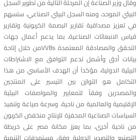
وقال وزير الصناعة إن المرحلة التالية من تطوير السجل
البيئي الموحد، ومنه السجل البيئي الصناعي، ستسهم
في تعزيز مصداقية تقارير البصمة الكربونية وتقارير
قياس الانبعاثات الصناعية، بما يدعم أعمال جهات
التحقق والمصادقة المعتمدة VVBsمن خلال إتاحة
بيانات أدق وأشمل تدعم التوافق مع الاشتراطات
البيئية الدولية، مؤكداَ أن الهدف الأساسي من هذا
التكامل هو التوازن بين التيسير على المنتجين
والمصدرين وفقاً للمعايير والمواصفات البيئية
الإقليمية والعالمية من ناحية، وسرعة صياغة وتنفيذ
السياسات الصناعية المحفزة للإنتاج منخفض الكربون
من ناحية أخرى، بما يعزز مكانة مصر على خريطة
التصنيع والتصدير الدولية وفق مستهدفات التنمية