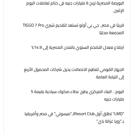
البورصة المصرية تربح 6 مليارات جنيه فى ختام تعاملات اليوم
الإثنين
قريبًا في مصر.. جي بي أوتو تستعد لتقديم شيري TIGGO 7 Pro
المجمعة محليًا
ارتفاع معدل التضخم السنوي بالمدن المصرية إلى 14.9%
الجهاز القومي لتنظيم الاتصالات يحيل شركات المحمول الأربع
إلى النيابة العامة
اليوم .. البنك المركزي يطرح عطاء صكوك سيادية بقيمة 5
مليارات جنيه
"LMD" تطلق أول Resort Clubلـ"ميسوني" في مصر وأفريقيا
بـ"زويا غزالة باي"