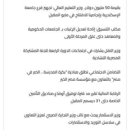
بقيمة 50 مليون دولار.. وزير التعليم العالي: تجهيز فرع جامعة
الإسكندرية بإنجامينا للافتتاح في مايو المقبل
مكتب التنسيق: إتاحة تعديل الرغبات بـ الجامعات الحكومية
والمعاهد حتى غلق المرحلة الأولى
وزير النقل يشارك في اجتماعات الدورة الرابعة للجنة المشتركة
المصرية التشادية
التضامن الاجتماعي تطلق مبادرة "بكرة المدرسة .. الخير في
مصر" بالتعاون مع مؤسسة مصر الخير
الرقابة المالية تقرر مد فترة توفيق أوضاع صناديق التأمين
الخاصة حتى 31 ديسمبر المقبل
وزير الاستثمار يبحث مع نائب وزير التجارة الصيني تعزيز التعاون
في سلاسل التوريد والاستثمارات