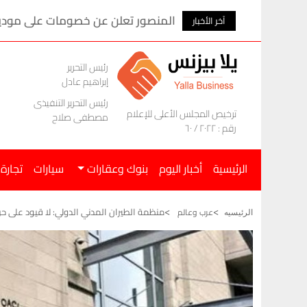
المنصور تعلن عن خصومات على موديلات ام ج
آخر الأخبار
رئيس التحرير
إبراهيم عادل
رئيس التحرير التنفيذى
ترخيص المجلس الأعلى للإعلام
مصطفى صلاح
رقم : ٢٠٢٢ / ٦٠
الرئيسية
أخبار اليوم
بنوك وعقارات
سيارات
تجارة
منظمة الطيران المدني الدولي: لا قيود على حرك
عرب وعالم
الرئيسيه