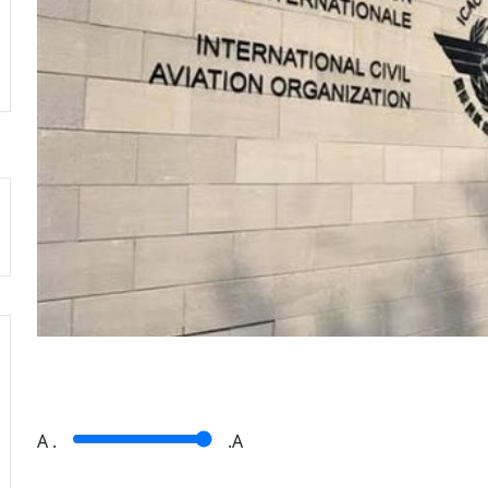
A
.
.A