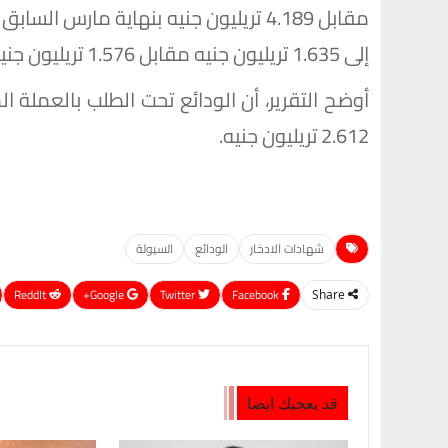
مقابل 4.189 تريليون جنيه بنهاية مارس 
إلى 1.635 تريليون جنيه مقابل 1.576 تريليون جنيه.
2.612 تريليون جنيه.
شهادات الادخار
الودائع
السيولة
ReddIt
Google+
Twitter
Facebook
Share
قد يعجبك ايضا