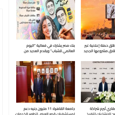
لق حملة إعلانية غير
بنك مصر يشارك في فعالية "اليوم
طلاق مشروعها الجديد
العالمي للشباب" ويقدم العديد من
العروض المجانية
قاري تُبرم شراكة
جامعة القاهرة: 11 مليون جنيه دعم
ح للإنشاءات لتنفيذ
لمستشفيات قصر العيني لتطوير الخدمات