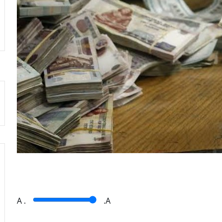
A
.
.A