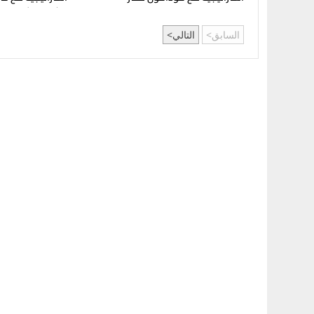
مشروع "شماسي" 
السابق
التالي