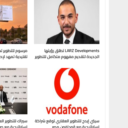
LARZ Developments تطلق رؤيتها
مرسوم للتطوير تط
الجديدة لتقديم مفهوم متكامل للتطوير
تقليدية تمهد لإ
العقاري في مصر
في غرب القاهرة
سيتي إيدج للتطوير العقاري توقع شراكة
سيراك للتطوير الع
استراتيجية مع ڤودافون مصر
استراتيجية مع صر