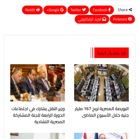
ReddIt
Google+
Twitter
Facebook
Share
Pinterest
البريد الإلكتروني
قد يعجبك ايضا
البورصة المصرية تربح 167 مليار
وزير النقل يشارك في اجتماعات
جنيه خلال الأسبوع الماضى
الدورة الرابعة للجنة المشتركة
المصرية التشادية