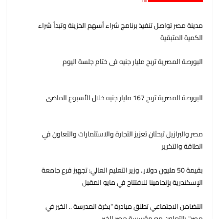
مدينة مصر تواصل تنفيذ برنامج شراء أسهم الخزينة وتبدأ شراء
الكمية المتبقية
البورصة المصرية تربح مليار جنيه فى ختام جلسة اليوم
البورصة المصرية تربح 167 مليار جنيه خلال الأسبوع الماضى
مصر والبرازيل تبحثان تعزيز التجارة والاستثمارات والتعاون في
الطاقة والتكرير
بقيمة 50 مليون دولار.. وزير التعليم العالي: تجهيز فرع جامعة
الإسكندرية بإنجامينا للافتتاح في مايو المقبل
التضامن الاجتماعي تطلق مبادرة "بكرة المدرسة .. الخير في
مصر" بالتعاون مع مؤسسة مصر الخير