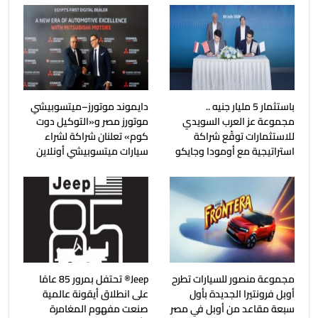
باستثمار 5 مليار جنيه ..
دايموند موتورز–ميتسوبيشي
مجموعة عز العرب السويدي
موتورز مصر و«التوكيل دوت
للاستثمارات توقّع شراكة
كوم» تعلنان شراكة لشراء
استراتيجية مع أومودا وجايكو
سيارات ميتسوبيشي أونلاين
مجموعة منصور للسيارات تطرح
Jeep®️ تحتفل بمرور 85 عامًا
أوبل فرونتيرا الجديدة بأول
على انطلاق أيقونة عالمية
سبعة مقاعد من أوبل في مصر
صنعت مفهوم المغامرة