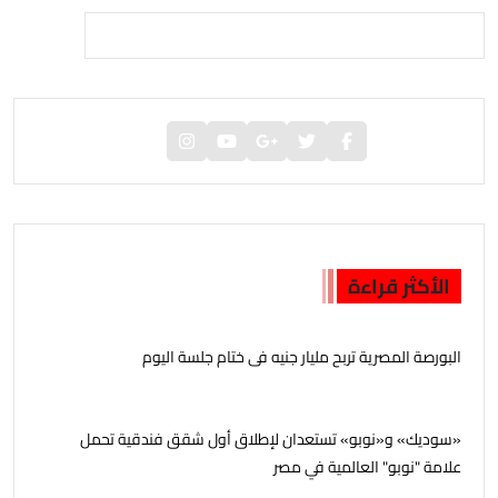
الأكثر قراءة
البورصة المصرية تربح مليار جنيه فى ختام جلسة اليوم
«سوديك» و«نوبو» تستعدان لإطلاق أول شقق فندقية تحمل
علامة "نوبو" العالمية في مصر