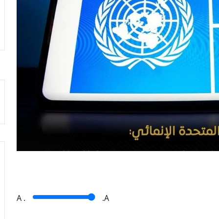
A
.
.A