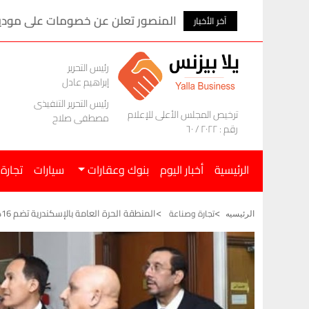
المنصور تعلن عن خصومات على موديلات ام ج
آخر الأخبار
رئيس التحرير
إبراهيم عادل
رئيس التحرير التنفيذى
ترخيص المجلس الأعلى للإعلام
مصطفى صلاح
رقم : ٢٠٢٢ / ٦٠
الرئيسية
أخبار اليوم
بنوك وعقارات
سيارات
تجارة
المنطقة الحرة العامة بالإسكندرية تضم 416 مشروعًا باستثمارات 14.7 مليار دولار
تجارة وصناعة
الرئيسيه