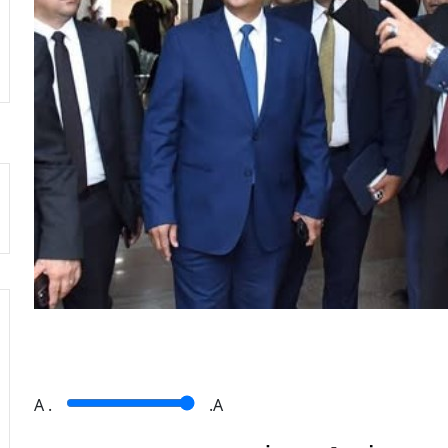
A
.
.A