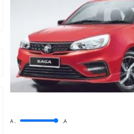
A
.
.A