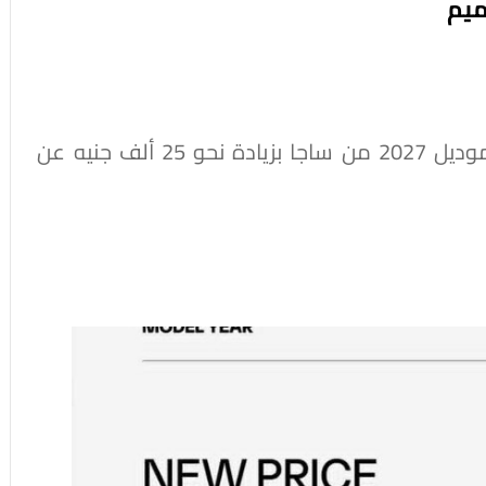
ميم
قررت بروتون طرح سيارة بروتون ساجا بريميم موديل 2027 من ساجا بزيادة نحو 25 ألف جنيه عن