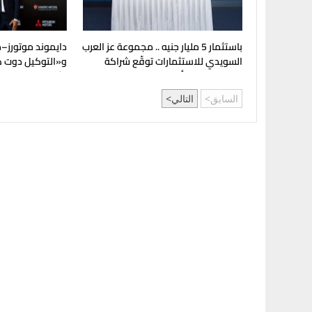
باستثمار 5 مليار جنيه .. مجموعة عز العرب
دايموند موتورز–
السويدي للاستثمارات توقّع شراكة
و«التوكيل دوت ك
استراتيجية مع أومودا وجايكو
لشراء سيارات مي
السابق
التالي