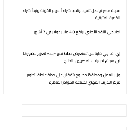
مدينة مصر تواصل تنفيذ برنامج شراء أسهم الخزينة وتبدأ شراء
الكمية المتبقية
احتياطي النقد الأجنبي يرتفع 4.8 مليار دولار في 7 أشهر
إي اف چي فاينانس تستعرض خطط نمو «بلد» لتعزيز حضورها
في سوق تحويلات المصريين بالخارج
وزير العمل ومحافظ مطروح يتفقان على خطة عاجلة لتطوير
مركز التدريب المهني لصناعة الكوادر الماهرة