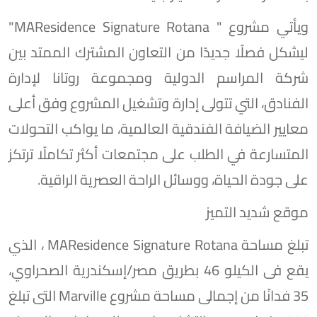
ويأتي مشروع " MAResidence Signature Rotana"
ليشكل فصلًا جديدًا من التعاون المشترك الممتد بين
شركة المراسم الدولية ومجموعة روتانا لإدارة
الفنادق، التي تتولى إدارة وﺗﺸﻐﻴﻞ المشروع وفق أﻋﻠﻰ
ﻣﻌﺎﻳﻴﺮ اﻟﻀﻴﺎﻓﺔ اﻟﻔﻨﺪﻗﻴﺔ العالمية، ما يواكب التحولات
المتسارعة في الطلب على مجتمعات أكثر تكاملًا ترتكز
على جودة الحياة، ووسائل الراحة العصرية الراقية.
موقع شديد التميز
تبلغ مساحة MAResidence Signature Rotana ، الذي
يقع ﻓﻰ اﻟﻜﻴﻠﻮ 46 بطﺮﻳﻖ مصر/إسكندرية الصحراوي،
35 فدانًا من إﺟﻤﺎﻟﻰ ﻣﺴﺎﺣﺔ ﻣﺸﺮوع Marville اﻟﺘﻰ ﺗﺒﻠﻎ