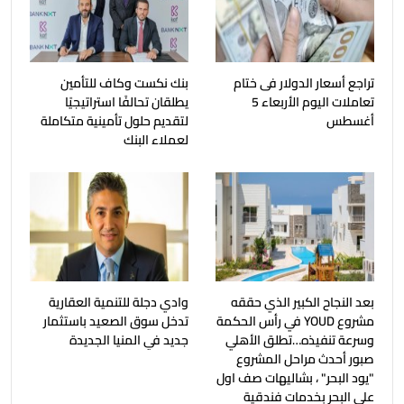
تراجع أسعار الدولار فى ختام
بنك نكست وكاف للتأمين
تعاملات اليوم الأربعاء 5
يطلقان تحالفًا استراتيجيًا
أغسطس
لتقديم حلول تأمينية متكاملة
لعملاء البنك
بعد النجاح الكبير الذي حققه
وادي دجلة للتنمية العقارية
مشروع YOUD في رأس الحكمة
تدخل سوق الصعيد باستثمار
وسرعة تنفيذه…تطلق الأهلي
جديد في المنيا الجديدة
صبور أحدث مراحل المشروع
"يود البحر" ، بشاليهات صف اول
على البحر بخدمات فندقية