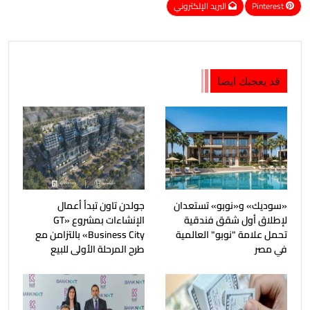
Pinterest
البريد الإلكتروني
قد يعجبك ايضا
«سوديك» و«نوبو» تستعدان
جولدن تاون تبدأ أعمال
لإطلاق أول شقق فندقية
الإنشاءات بمشروع «GT
تحمل علامة "نوبو" العالمية
Business City» بالتزامن مع
في مصر
طرح المرحلة الأولى للبيع