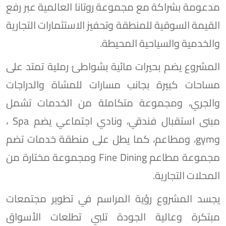
ﻣﺪﻋﻮﻣﺔ ﺑﺸﺮاﻛﺔ ﻣﻊ مجموعة روﺗﺎﻧﺎ اﻟﻌﺎﻟﻤﻴﺔ عبر رﻓﻊ
اﻟﻘﻴﻤﺔ اﻟﺴﻮﻗﻴﺔ ﻟﻠﻤﻨﻄﻘﺔ وﺗﺤﻔﻴﺰ اﻻﺳﺘﺜﻤﺎرات اﻟﺘﺠﺎرﻳﺔ
واﻟﺨﺪﻣﻴﺔ واﻟﺴﻴﺎﺣﻴﺔ اﻟﻤﺤﻴﻄﺔ.
المشروع يضم بحيرات ماﺋﻴﺔ ﺑﺸﻮاﻃﺊ رﻣﻠﻴﺔ ﺗﻤﺘﺪ ﻋﻠﻰ
ﻣﺴﺎﺣﺎت ﻛﺒﻴﺮة بجانب ﻣﺴﺎرات ﻟﻠﻤﺸﺎة واﻟﺪراﺟﺎت
واﻟﺠﺮي، وﻣﺠﻤﻮﻋﺔ ﻣﺘﻜﺎﻣﻠﺔ ﻣﻦ اﻟﺨﺪﻣﺎت ﺗﺸﻤﻞ
ﻣﺒﻨﻰ اﺳﺘﻘﺒﺎل ﻓﻨﺪﻗﻲ، وﻧﺎدي اﺟﺘﻤﺎﻋﻲ ﻳﻀﻢ Spa ،
وgym، وﻣﻄﺎﻋﻢ، كما ﻳﻄﻞ ﻋﻠﻰ ﻣﻨﻄﻘﺔ ﺧﺪﻣﺎت ﺗﻀﻢ
ﻣﺠﻤﻮﻋﺔ ﻣﻄﺎﻋﻢ Fine Dining وﻣﺠﻤﻮﻋﺔ ﻣﺨﺘﺎرة ﻣﻦ
اﻟﻤﺤﻼت اﻟﺘﺠﺎرﻳﺔ.
يجسد المشروع رؤية المراسم في تطوير مجتمعات
مبتكرة وعالية الجودة تلبي تطلعات الأسواق