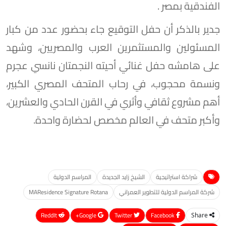
الفندقية بمصر .
جدير بالذكر أن حفل التوقيع جاء بحضور عدد من كبار
المسئولين والمستثمرين العرب والمصريين، وشهد
على هامشه حفل غنائي أحيته النجمتان نانسي عجرم
ونسمة محجوب، في رحاب المتحف المصري الكبير،
أهم مشروع ثقافي وأثري في القرن الحادي والعشرين،
وأكبر متحف في العالم مخصص لحضارة واحدة.
شراكة استراتيجية
الشيخ زايد الجديدة
المراسم الدولية
شركة المراسم الدولية للتطوير العمراني
MAResidence Signature Rotana
ReddIt
Google+
Twitter
Facebook
Share