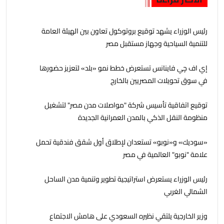
رئيس الوزراء يشهد توقيع بروتوكول تعاون بين الهيئة العامة
للتنمية السياحية وجهاز مستقبل مصر
إي اف چي فاينانس تستعرض خطط نمو «بلد» لتعزيز حضورها
في سوق تحويلات المصريين بالخارج
توقيع اتفاقية تأسيس شركة "مواصلات مدن مصر" لتشغيل
منظومة النقل الذكي بالمدن العمرانية الجديدة
«سوديك» و«نوبو» تستعدان لإطلاق أول شقق فندقية تحمل
علامة "نوبو" العالمية في مصر
رئيس الوزراء يستعرض استراتيجية تطوير وتنمية مدن الساحل
الشمالي الغربي
وزير الخارجية يلتقي نظيره السعودي على هامش الاجتماع