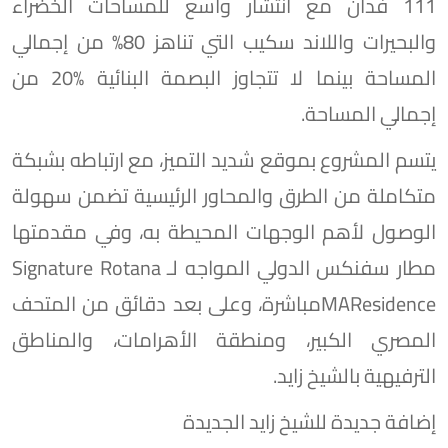
111 فدان مع انتشار واسع للمساحات اﻟﺨﻀﺮاء
والبحيرات واللاند سكيب التي تناهز 80% من إجمالي
المساحة بينما ﻻ ﺗﺘﺠﺎوز اﻟﺒﺼﻤﺔ اﻟﺒﻨﺎﺋﻴﺔ %20 ﻣﻦ
إﺟﻤﺎﻟﻲ المساحة.
يتسم المشروع بموقع شديد التميز، مع ارتباطه بشبكة
ﻣﺘﻜﺎﻣﻠﺔ ﻣﻦ اﻟﻄﺮق واﻟﻤﺤﺎور اﻟﺮﺋﻴﺴﻴﺔ ﺗﻀﻤﻦ ﺳﻬﻮﻟﺔ
اﻟﻮﺻﻮل ﻷﻫﻢ اﻟﻮﺟﻬﺎت اﻟﻤﺤﻴﻄﺔ به، وفي مقدمتها
مطار سفنكس الدولي اﻟﻤﻮاﺟﻪ لـ Signature Rotana
MAResidenceﻣﺒﺎﺷﺮة، وﻋﻠﻰ ﺑﻌﺪ دﻗﺎﺋﻖ من اﻟﻤﺘﺤﻒ
اﻟﻤﺼﺮي الكبير، ومنطقة الأهرامات، واﻟﻤﻨﺎﻃﻖ
اﻟﺘﺮﻓﻴﻬﻴﺔ باﻟﺸﻴﺦ زايد.
إضافة جديدة للشيخ زايد الجديدة