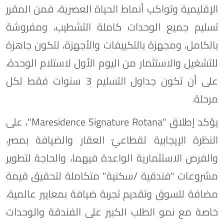
الإقليمية وتواكب أنماط الحياة العصرية، فمن المقرر
ﺗﺴﻠﻴﻢ ﺟﻤﻴﻊ اﻟﻮﺣﺪات ﻛﺎﻣﻠﺔ اﻟﺘﺸﻄﻴﺐ، وﻣﻔﺮوﺷﺔ
ﺑﺎﻟﻜﺎﻣﻞ، وﻣﺠﻬﺰة ﺑﺎﻟﺘﻜﻴﻴﻔﺎت واﻷﺟﻬﺰة، ﻟﺘﻜﻮن ﺟﺎﻫﺰة
ﻟﻠﺘﺸﻐﻴﻞ واﻻﺳﺘﺜﻤﺎر من اليوم الأول لاﺳﺘﻼم اﻟﻮﺣﺪة،
على أن تكون جداول التسليم 3 ﺳﻨﻮات فقط ﻟﻜﻞ
ﻣﺮﺣﻠﺔ.
يؤكد إطلاق "Maresidence Signature Rotana"، على
النظرة الإيجابية لقطاعيّ العقار والضيافة بمصر،
والفرص الاستثمارية الواعدة فيهما، والحاجة لتطوير
مشروعات "فندقية /سكنية" متكاملة لتحقيق قيمة
مضافة للسوق وتقديم تجربة ضيافة بمعايير عالمية،
خاصة مع نمو الطلب الكبير على الفندقة والوحدات